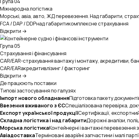
Група 04
Міжнародна логістика
Морські, авіа, авто, ЖД перевезення. Над габарити, страх
FCA / DAP / DDP
над габарити
комплексне страхування
Відкрити →
Група 05
Страхування і фінансування
CAR/EAR-страхування вантажу і монтажу, акредитиви, банків
CAR/EAR
акредитив
лізинг / факторинг
Відкрити →
Де працюють поставки
Типові застосування по галузях
Імпорт нового обладнання
Підготовка пакету документі
Ввезення вживаного з ЄС
Спеціалізована перевірка, док
Експорт української продукції
Сертифікації, експортний
Складна логістика і над габарити
Дорожні аналізи, пол
Морська логістика
Контейнерні і вантажні перевезення з 
Авіадоставка
Терміновані аварійні запчастини і малі парті