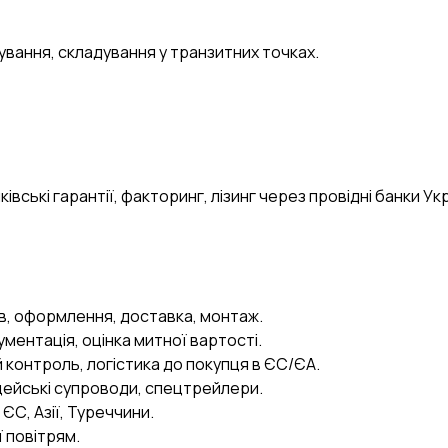
ування, складування у транзитних точках.
ські гарантії, факторинг, лізинг через провідні банки Укр
в, оформлення, доставка, монтаж.
ументація, оцінка митної вартості.
 контроль, логістика до покупця в ЄС/ЄА.
іцейські супроводи, спецтрейлери.
ЄС, Азії, Туреччини.
ї повітрям.
AI-стратег