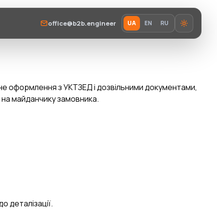
office@b2b.engineer
UA
EN
RU
тне оформлення з УКТЗЕД і дозвільними документами,
я на майданчику замовника.
о деталізації.