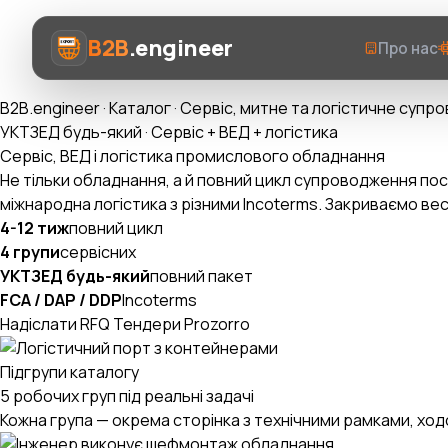
B2B
.engineer
Про нас
B2B.engineer
·
Каталог
·
Сервіс, митне та логістичне супр
УКТЗЕД будь-який · Сервіс + ВЕД + логістика
Сервіс, ВЕД і логістика промислового обладнання
Не тільки обладнання, а й повний цикл супроводження пос
міжнародна логістика з різними Incoterms. Закриваємо ве
Про нас
4-12 тиж
повний цикл
4 групи
сервісних
Послуги
УКТЗЕД будь-який
повний пакет
FCA / DAP / DDP
Incoterms
Prozorro AI
Надіслати RFQ
Тендери Prozorro
Категорії
Підгрупи каталогу
AI-Експерт ВЕД
5 робочих груп під реальні задачі
Кожна група — окрема сторінка з технічними рамками, ходо