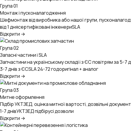
UA
EN
RU
Група 01
Монтаж і пусконалагодження
Шефмонтаж від виробника або нашої групи, пусконалагодж
від 1 дня
сертифіковані інженери
SLA
Відкрити →
Група 02
Запасні частини і SLA
Запчастини на українському складі і з ЄС повітрям за 5-7 д
3-7 днів з ЄС
SLA 24-72 год
оригінал + аналог
Відкрити →
Група 03
Митне оформлення
Підбір УКТЗЕД, оцінка митної вартості, дозвільні докуме
1-7 днів
УКТЗЕД підбір
усі дозволи
Відкрити →