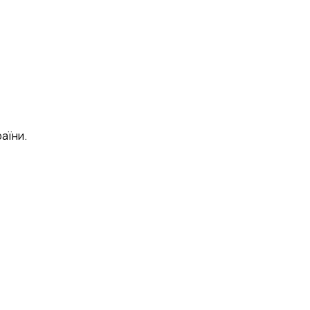
аїни.
 B2B.engineer
×
ОЧИСТИТИ