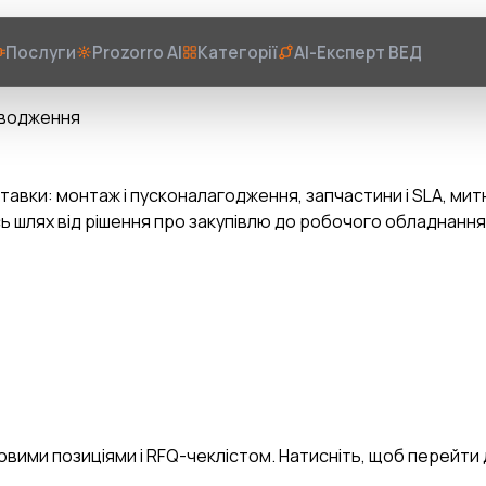
Послуги
Prozorro AI
Категорії
AI-Експерт ВЕД
оводження
тавки: монтаж і пусконалагодження, запчастини і SLA, ми
сь шлях від рішення про закупівлю до робочого обладнанн
вими позиціями і RFQ-чеклістом. Натисніть, щоб перейти д