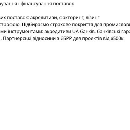
хування і фінансування поставок
х поставок: акредитиви, факторинг, лізинг
строфою. Підбираємо страхове покриття для промислових
и інструментами: акредитиви UA-банків, банківські гара
 Партнерські відносини з ЄБРР для проектів від $500к.