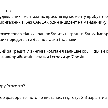
оєктів
для будівельних і монтажних проєктів від моменту прибутт
монтажників. Без CAR/EAR один інцидент на майданчику 
тажує товар тільки коли побачить ці гроші в банку. Імп
изик передоплати без поставки і навпаки.
ніший за кредит: лізингова компанія залишає собі ПДВ, в
е найприйнятніші ставки і строки до 7 років.
еру Prozorro?
 дозбере те, чого не вистачає, і підготує 2-3 варіанти 