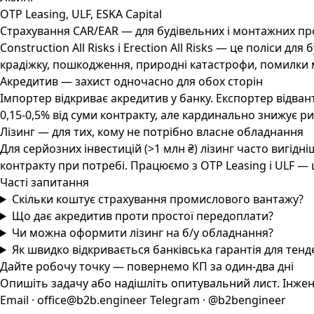
OTP Leasing, ULF, ESKA Capital
Страхування CAR/EAR — для будівельних і монтажних пр
Construction All Risks і Erection All Risks — це поліси 
крадіжку, пошкодження, природні катастрофи, помилки 
Акредитив — захист одночасно для обох сторін
Імпортер відкриває акредитив у банку. Експортер відван
0,15-0,5% від суми контракту, але кардинально знижує р
Лізинг — для тих, кому не потрібно власне обладнання
Для серйозних інвестицій (>1 млн ₴) лізинг часто вигід
контракту при потребі. Працюємо з OTP Leasing і ULF — ц
Часті запитання
Скільки коштує страхування промислового вантажу?
Що дає акредитив проти простої передоплати?
Чи можна оформити лізинг на б/у обладнання?
Як швидко відкривається банківська гарантія для тенд
Дайте робочу точку — повернемо КП за один-два дні
Опишіть задачу або надішліть опитувальний лист. Інженер
Email · office@b2b.engineer
Telegram · @b2bengineer