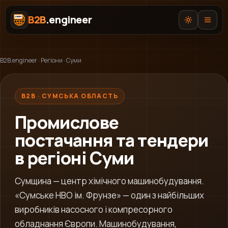
B2B
.engineer
B2B.engineer
·
Регіони
·
Суми
B2B · СУМСЬКА ОБЛАСТЬ
Про нас
Промислове
Послуги
постачання та тендери
Prozorro AI
в регіоні Суми
Категорії
Сумщина — центр хімічного машинобудування.
AI-Експерт ВЕД
«Сумське НВО ім. Фрунзе» — один з найбільших
виробників насосного і компресорного
обладнання Європи. Машинобудування,
UA
EN
RU