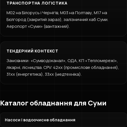
ТРАНСПОРТНА ЛОГІСТИКА
М02 на Білорусь і Чернігів, М03 на Полтаву, М17 на
Бєлгород (закритий зараз), залізничний хаб Суми.
Аеропорт «Суми» (вантажний).
ТЕНДЕРНИЙ КОНТЕКСТ
Замовники: «Сумводоканал», ОДА, КП «Тепломережі»,
лікарні, лісництва. CPV: 42xx (промислове обладнання),
31xx (енергетика), 33xx (медтехніка).
Каталог обладнання для Суми
Насоси і водоочисне обладнання