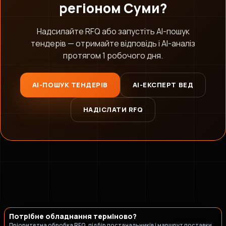
регіоном Суми?
Надсилайте RFQ або запустіть AI-пошук
тендерів — отримайте відповідь і AI-аналіз
протягом 1 робочого дня.
AI-стратег B2B.engineer
×
ОЧИСТИТИ
Промислові закупівлі, RFQ, тендери, ВЕД
AI-ПОШУК ТЕНДЕРІВ
AI-ЕКСПЕРТ ВЕД
НАДІСЛАТИ RFQ
Потрібне обладнання терміново?
Пріоритетна обробка RFQ, підбір постачальників і маршрут поставки.