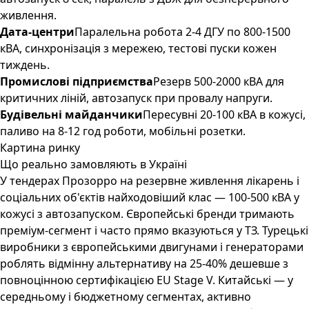
живлення.
Дата-центри
Паралельна робота 2-4 ДГУ по 800-1500
кВА, синхронізація з мережею, тестові пуски кожен
тиждень.
Промислові підприємства
Резерв 500-2000 кВА для
критичних ліній, автозапуск при провалу напруги.
Будівельні майданчики
Пересувні 20-100 кВА в кожусі,
паливо на 8-12 год роботи, мобільні розетки.
Картина ринку
Що реально замовляють в Україні
У тендерах Прозорро на резервне живлення лікарень і
соціальних об'єктів найходовіший клас — 100-500 кВА у
кожусі з автозапуском. Європейські бренди тримають
преміум-сегмент і часто прямо вказуються у ТЗ. Турецькі
виробники з європейськими двигунами і генераторами
роблять відмінну альтернативу на 25-40% дешевше з
повноцінною сертифікацією EU Stage V. Китайські — у
середньому і бюджетному сегментах, активно