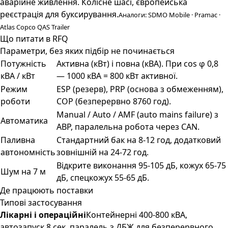
аварійне живлення. Колісне шасі, європейська
реєстрація для буксирування.
Аналоги: SDMO Mobile · Pramac ·
Atlas Copco QAS Trailer
Що питати в RFQ
Параметри, без яких підбір не починається
Потужність
Активна (кВт) і повна (кВА). При cos φ 0,8
кВА / кВт
— 1000 кВА = 800 кВт активної.
Режим
ESP (резерв), PRP (основа з обмеженням),
роботи
COP (безперервно 8760 год).
Manual / Auto / AMF (auto mains failure) з
Автоматика
АВР, паралельна робота через CAN.
Паливна
Стандартний бак на 8-12 год, додатковий
автономність
зовнішній на 24-72 год.
Відкрите виконання 95-105 дБ, кожух 65-75
Шум на 7 м
дБ, спецкожух 55-65 дБ.
Де працюють поставки
Типові застосування
Лікарні і операційні
Контейнерні 400-800 кВА,
автозапуск 8 сек, паралель з ДБЖ для безперервного