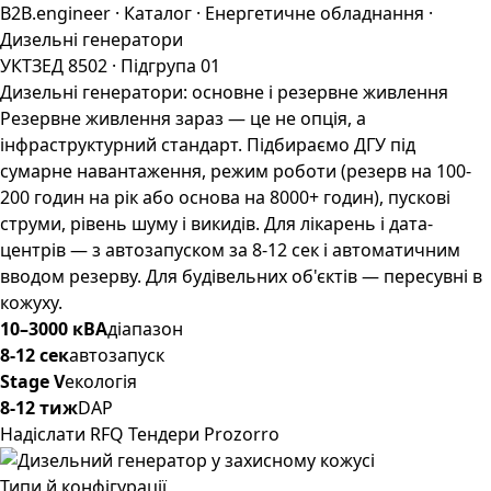
B2B.engineer
·
Каталог
·
Енергетичне обладнання
·
Дизельні генератори
УКТЗЕД 8502 · Підгрупа 01
Дизельні генератори: основне і резервне живлення
Резервне живлення зараз — це не опція, а
інфраструктурний стандарт. Підбираємо ДГУ під
сумарне навантаження, режим роботи (резерв на 100-
200 годин на рік або основа на 8000+ годин), пускові
струми, рівень шуму і викидів. Для лікарень і дата-
центрів — з автозапуском за 8-12 сек і автоматичним
вводом резерву. Для будівельних об'єктів — пересувні в
кожуху.
10–3000 кВА
діапазон
8-12 сек
автозапуск
Stage V
екологія
8-12 тиж
DAP
Надіслати RFQ
Тендери Prozorro
Типи й конфігурації