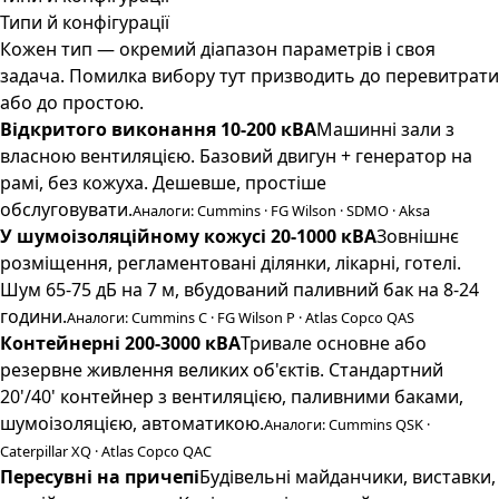
Типи й конфігурації
Кожен тип — окремий діапазон параметрів і своя
задача. Помилка вибору тут призводить до перевитрати
або до простою.
Відкритого виконання 10-200 кВА
Машинні зали з
власною вентиляцією. Базовий двигун + генератор на
рамі, без кожуха. Дешевше, простіше
обслуговувати.
Аналоги: Cummins · FG Wilson · SDMO · Aksa
У шумоізоляційному кожусі 20-1000 кВА
Зовнішнє
розміщення, регламентовані ділянки, лікарні, готелі.
Шум 65-75 дБ на 7 м, вбудований паливний бак на 8-24
години.
Аналоги: Cummins C · FG Wilson P · Atlas Copco QAS
Контейнерні 200-3000 кВА
Тривале основне або
резервне живлення великих об'єктів. Стандартний
20'/40' контейнер з вентиляцією, паливними баками,
шумоізоляцією, автоматикою.
Аналоги: Cummins QSK ·
Caterpillar XQ · Atlas Copco QAC
Пересувні на причепі
Будівельні майданчики, виставки,