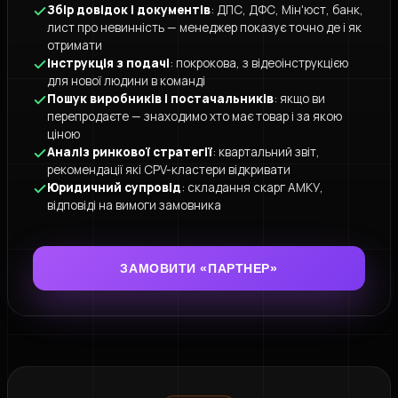
Збір довідок і документів
: ДПС, ДФС, Мін'юст, банк,
лист про невинність — менеджер показує точно де і як
отримати
Інструкція з подачі
: покрокова, з відеоінструкцією
для нової людини в команді
Пошук виробників і постачальників
: якщо ви
перепродаєте — знаходимо хто має товар і за якою
ціною
Аналіз ринкової стратегії
: квартальний звіт,
рекомендації які CPV-кластери відкривати
Юридичний супровід
: складання скарг АМКУ,
відповіді на вимоги замовника
ЗАМОВИТИ «ПАРТНЕР»