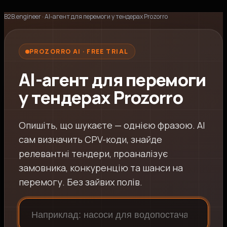
B2B.engineer
·
AI-агент для перемоги у тендерах Prozorro
PROZORRO AI · FREE TRIAL
AI-агент для перемоги
у тендерах Prozorro
Опишіть, що шукаєте — однією фразою. AI
сам визначить CPV-коди, знайде
релевантні тендери, проаналізує
замовника, конкуренцію та шанси на
перемогу. Без зайвих полів.