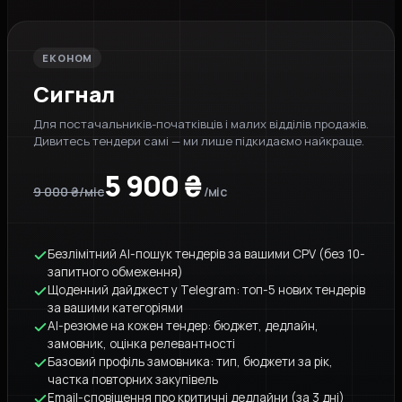
ЕКОНОМ
Сигнал
Для постачальників-початківців і малих відділів продажів.
Дивитесь тендери самі — ми лише підкидаємо найкраще.
5 900 ₴
9 000 ₴/міс
/міс
Безлімітний AI-пошук тендерів за вашими CPV (без 10-
запитного обмеження)
Щоденний дайджест у Telegram: топ-5 нових тендерів
за вашими категоріями
AI-резюме на кожен тендер: бюджет, дедлайн,
замовник, оцінка релевантності
Базовий профіль замовника: тип, бюджети за рік,
частка повторних закупівель
Email-сповіщення про критичні дедлайни (за 3 дні)