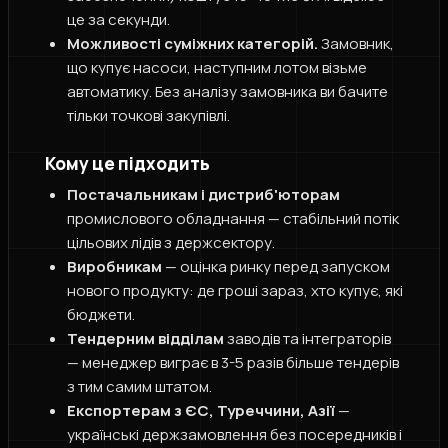
це за секунди.
Можливості суміжних категорій.
Замовник,
що купує насоси, наступним лотом візьме
автоматику. Без аналізу замовника ви бачите
тільки точкові закупівлі.
Кому це підходить
Постачальникам і дистриб'юторам
промислового обладнання — стабільний потік
цільових лідів з держсектору.
Виробникам
— оцінка ринку перед запуском
нового продукту: де гроші зараз, хто купує, які
бюджети.
Тендерним відділам
заводів та інтеграторів
— менеджер виграє в 3-5 разів більше тендерів
з тим самим штатом.
Експортерам з ЄС, Туреччини, Азії
—
українські держзамовлення без посередників і