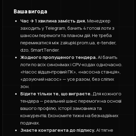
Ваша вигода
Час → 1 хвилина замість дня.
Менеджер
заходить у Telegram, бачить 4 готові лоти з
шансом перемоги та планом дій. Не треба
перемикатися між zakupki.prom.ua, e-tender,
dzo, SmartTender.
Жодного пропущеного тендера.
AI бачить
лоти по всіх синонімах і CPV-кодах одночасно.
«Насос відцентровий ПК», «насосна станція»,
«дозуючий насос» — усе разом, без сліпих
зон.
Бідите тільки те, що виграєте.
Для кожного
тендера — реальний шанс перемоги на основі
вашого профілю, історії замовника та
конкурентів. Економите тижні на безнадійних
подачах.
Знаєте контрагента до підпису.
AI тягне