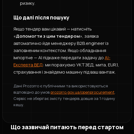
ризику.
Що далі після пошуку
Якщо тендер вам цікавий — натисніть
«
Допомогти з цим тендером
», заявка
автоматично йде менеджеру B2B.engineer із
заповненим контекстом. Якщо обладнання
імпортне — AI підкаже передати задачу до
AI-
Експерта ВЕД
: ми порахуємо УКТЗЕД, мита, EUR.1,
страхування і знайдемо машину під ваш вантаж.
Дані Prozorro є публічними та використовуються
відповідно до умов
prozorro.gov.ua/openprocurement
.
Сервіс не зберігає змісту тендерів довше за 1 годину
кешу.
Що зазвичай питають перед стартом