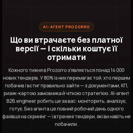
AI-АГЕНТ PROZORRO
Що ви втрачаєте без платної
версії — і скільки коштує її
отримати
Кожного тижня в Prozorro з'являється понад 14 000
нових тендерів. У 80% із них перемагає той, хто першим
побачив і встиг правильно зайти — з документами, КП,
ризик-картою замовника й чіткою стратегією. AI-агент
B2B.engineer робить це за вас: моніторить, аналізує,
готує. Без агента це повний робочий день одного
фахівця на скринінг — і втрачені тендери, які ви навіть не
побачили.