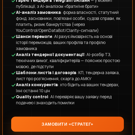
Гарячі тендери в Telegram онлайн
— у момент
публікації, з AI-аналізом «брати/не брати»
AI-аналіз замовника
: форма власності, статутний
фонд, засновники, пов'язані особи, судові справи, як
платить, ризик банкрутства (через
YouControl/OpenDataBot/Clarity-сигнали)
Шанси перемоги
: AI рахує ймовірність на основі
історії переможців, ваших профілів та профілю
замовника
Аналіз тендерної документації
: AI-розбір ТЗ,
технічних вимог, кваліфкритеріїв — пояснює простою
мовою, де підступи
Шаблони листів і договорів
: КП, тендерна заявка,
лист про роз'яснення, скарга до АМКУ
Аналіз конкурентів
: хто бідить на ваших тендерах,
їхні останні 10 цін
Quality control
: AI перевіряє вашу заявку перед
подачею і знаходить помилки
ЗАМОВИТИ «СТРАТЕГ»