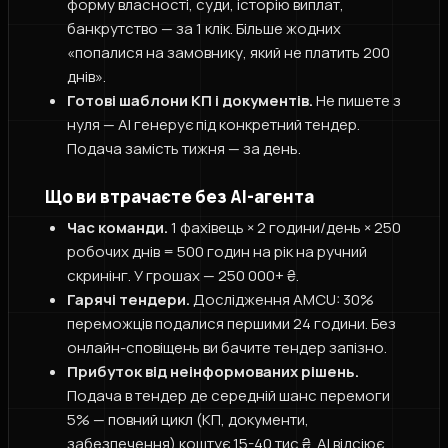
форму власності, суди, історію виплат,
банкрутство — за 1 клік. Більше жодних
«попалися на замовнику, який не платить 200
днів».
Готові шаблони КП і документів.
Не пишете з
нуля — AI генерує під конкретний тендер.
Подача замість тижня — за день.
Що ви втрачаєте без AI-агента
Час команди.
1 фахівець × 2 години/день × 250
робочих днів = 500 годин на рік на ручний
скринінг. У грошах — 250 000+ ₴.
Гарячі тендери.
Дослідження AMCU: 30%
переможців подалися першими 24 години. Без
онлайн-сповіщень ви бачите тендер запізно.
Прибуток від неінформованих рішень.
Подача в тендер де середній шанс перемоги
5% — повний цикл (КП, документи,
забезпечення) коштує 15-40 тис ₴. AI відсіює