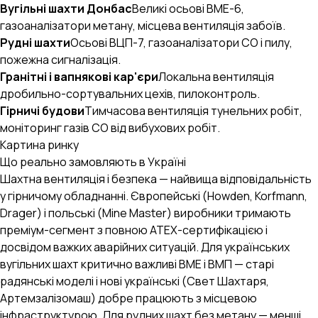
Вугільні шахти Донбас
Великі осьові ВМЕ-6,
газоаналізатори метану, місцева вентиляція забоїв.
Рудні шахти
Осьові ВЦП-7, газоаналізатори CO і пилу,
пожежна сигналізація.
Гранітні і вапнякові кар'єри
Локальна вентиляція
дробильно-сортувальних цехів, пилоконтроль.
Гірничі будови
Тимчасова вентиляція тунельних робіт,
моніторинг газів CO від вибухових робіт.
Картина ринку
Що реально замовляють в Україні
Шахтна вентиляція і безпека — найвища відповідальність
у гірничому обладнанні. Європейські (Howden, Korfmann,
Drager) і польські (Mine Master) виробники тримають
преміум-сегмент з повною ATEX-сертифікацією і
досвідом важких аварійних ситуацій. Для українських
вугільних шахт критично важливі ВМЕ і ВМП — старі
AI-стратег B2B.engineer
×
ОЧИСТИТИ
радянські моделі і нові українські (Свет Шахтаря,
Промислові закупівлі, RFQ, тендери, ВЕД
Артемзалізомаш) добре працюють з місцевою
інфраструктурою. Для рудних шахт без метану — менші