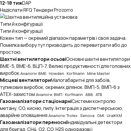
12-18 тиж
DAP
Надіслати RFQ
Тендери Prozorro
Типи й конфігурації
Типи й конфігурації
Кожен тип — окремий діапазон параметрів і своя задача.
Помилка вибору тут призводить до перевитрати або до
простою.
Шахтні вентилятори осьові
Основні шахтні вентилятори
ВМЕ-5, ВМЕ-6, ВЦП-7. Великі продуктивності для головних
виробок.
Аналоги: ВМЕ · Howden · Korfmann · Mine Master
Місцеві вентилятори
Малогабаритні для забоїв,
тупикових виробок, окремих ділянок. ВМП-5, ВМП-6 з
ATEX-захистом.
Аналоги: ВМП · Korfmann · ABB · ATB
Газоаналізатори стаціонарні
Системи контролю
метану, CO, кисню, пилу. Інтеграція з диспетчерською,
аварійне оповіщення.
Аналоги: Trolex · Senova · GMI · UralKKM
Газоаналізатори переносні
Індивідуальні детектори
для бригад. CH4, O2, CO, H2S одноразові і