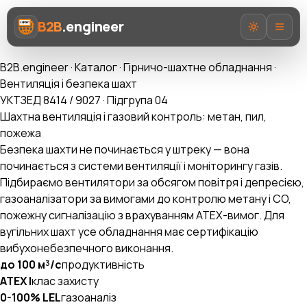
B2B
.engineer
B2B.engineer
·
Каталог
·
Гірничо-шахтне обладнання
·
Вентиляція і безпека шахт
УКТЗЕД 8414 / 9027 · Підгрупа 04
Шахтна вентиляція і газовий контроль: метан, пил,
пожежа
Про нас
Безпека шахти не починається у штреку — вона
починається з системи вентиляції і моніторингу газів.
Послуги
Підбираємо вентилятори за обсягом повітря і депресією,
газоаналізатори за вимогами до контролю метану і CO,
Prozorro AI
пожежну сигналізацію з врахуванням ATEX-вимог. Для
вугільних шахт усе обладнання має сертифікацію
Категорії
вибухонебезпечного виконання.
AI-Експерт ВЕД
до 100 м³/с
продуктивність
ATEX I
клас захисту
0-100% LEL
газоаналіз
UA
EN
RU