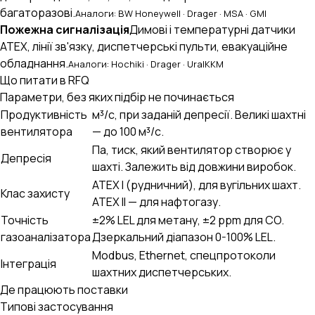
багаторазові.
Аналоги: BW Honeywell · Drager · MSA · GMI
Пожежна сигналізація
Димові і температурні датчики
ATEX, лінії зв'язку, диспетчерські пульти, евакуаційне
обладнання.
Аналоги: Hochiki · Drager · UralKKM
Що питати в RFQ
Параметри, без яких підбір не починається
Продуктивність
м³/с, при заданій депресії. Великі шахтні
вентилятора
— до 100 м³/с.
Па, тиск, який вентилятор створює у
Депресія
шахті. Залежить від довжини виробок.
ATEX I (рудничний), для вугільних шахт.
Клас захисту
ATEX II — для нафтогазу.
Точність
±2% LEL для метану, ±2 ppm для CO.
газоаналізатора
Дзеркальний діапазон 0-100% LEL.
Modbus, Ethernet, спецпротоколи
Інтеграція
шахтних диспетчерських.
Де працюють поставки
Типові застосування