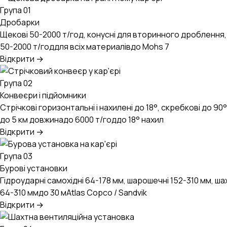
UA
EN
RU
Група 01
Дробарки
Щекові 50-2000 т/год, конусні для вторинного дроблення, 
50-2000 т/год
для всіх материалів
до Mohs 7
Відкрити →
Група 02
Конвеєри і підйомники
Стрічкові горизонтальні і нахилені до 18°, скребкові до 90°
до 5 км довжина
до 6000 т/год
до 18° нахил
Відкрити →
Група 03
Бурові установки
Гідроударні самохідні 64-178 мм, шарошечні 152-310 мм, шах
64-310 мм
до 30 м
Atlas Copco / Sandvik
Відкрити →