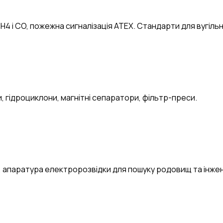
H4 і CO, пожежна сигналізація ATEX. Стандарти для вугільн
и, гідроциклони, магнітні сепаратори, фільтр-преси.
, апаратура електророзвідки для пошуку родовищ та інжен