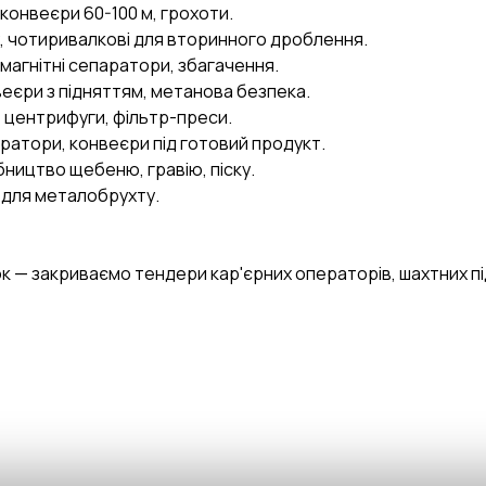
 конвеєри 60-100 м, грохоти.
, чотиривалкові для вторинного дроблення.
 магнітні сепаратори, збагачення.
еєри з підняттям, метанова безпека.
, центрифуги, фільтр-преси.
ратори, конвеєри під готовий продукт.
ництво щебеню, гравію, піску.
AI-стратег
 для металобрухту.
Промислові закуп
к — закриваємо тендери кар'єрних операторів, шахтних пі