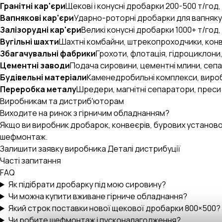
Гранітні кар'єри
Щекові і конусні дробарки 200-500 т/год,
Вапнякові кар'єри
Ударно-роторні дробарки для вапняку
Залізорудні кар'єри
Великі конусні дробарки 1000+ т/год,
Вугільні шахти
Шахтні комбайни, штрекопроходчики, конв
Збагачувальні фабрики
Грохоти, флотація, гідроциклони
Цементні заводи
Подача сировини, цементні млини, сепа
Будівельні матеріали
Каменедробильні комплекси, вироб
Переробка металу
Шредери, магнітні сепаратори, преси
Виробникам та дистриб'юторам
Виходите на ринок з гірничим обладнанням?
Якщо ви виробник дробарок, конвеєрів, бурових установо
шефмонтаж.
Залишити заявку виробника
Деталі дистрибуції
Часті запитання
FAQ
Як підібрати дробарку під мою сировину?
Чи можна купити вживане гірниче обладнання?
Який строк поставки нової щекової дробарки 800×500?
Чи робите шефмонтаж і пусконалагодження?