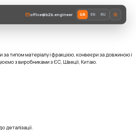
office@b2b.engineer
UA
EN
RU
 за типом матеріалу і фракцією, конвеєри за довжиною і
цюємо з виробниками з ЄС, Швеції, Китаю.
о деталізації.