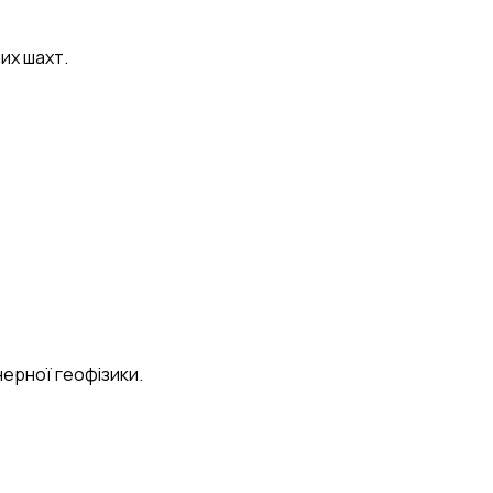
их шахт.
ерної геофізики.