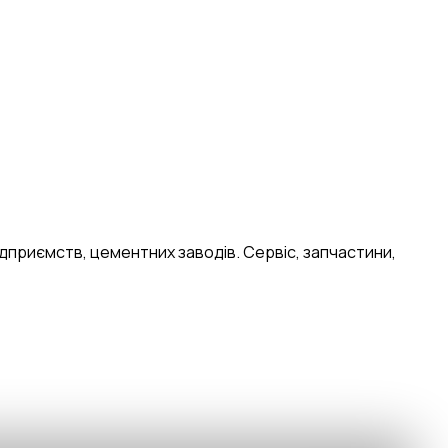
 B2B.engineer
×
ОЧИСТИТИ
івлі, RFQ, тендери, ВЕД
дприємств, цементних заводів. Сервіс, запчастини,