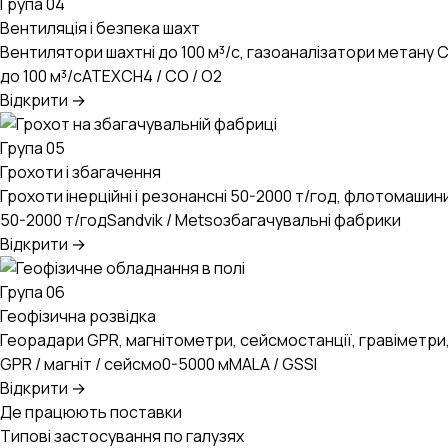
Група 04
Вентиляція і безпека шахт
Вентилятори шахтні до 100 м³/с, газоаналізатори метану C
до 100 м³/с
ATEX
CH4 / CO / O2
Відкрити →
Група 05
Грохоти і збагачення
Грохоти інерційні і резонансні 50-2000 т/год, флотомашин
50-2000 т/год
Sandvik / Metso
збагачувальні фабрики
Відкрити →
Група 06
Геофізична розвідка
Георадари GPR, магнітометри, сейсмостанції, гравіметри
GPR / магніт / сейсмо
0-5000 м
MALA / GSSI
Відкрити →
Де працюють поставки
Типові застосування по галузях