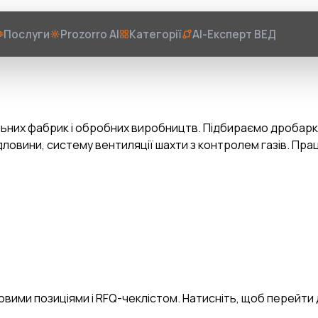
Послуги
Prozorro AI
Категорії
AI-Експерт ВЕД
льних фабрик і обробних виробництв. Підбираємо дробарки
ловини, систему вентиляції шахти з контролем газів. Пра
вими позиціями і RFQ-чеклістом. Натисніть, щоб перейти д