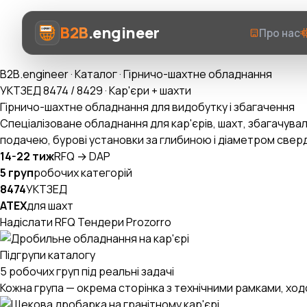
B2B
.engineer
Про нас
B2B.engineer
·
Каталог
·
Гірничо-шахтне обладнання
УКТЗЕД 8474 / 8429 · Кар'єри + шахти
Гірничо-шахтне обладнання для видобутку і збагачення
Спеціалізоване обладнання для кар'єрів, шахт, збагачува
подачею, бурові установки за глибиною і діаметром сверд
Про нас
14-22 тиж
RFQ → DAP
5 груп
робочих категорій
Послуги
8474
УКТЗЕД
ATEX
для шахт
Prozorro AI
Надіслати RFQ
Тендери Prozorro
Категорії
Підгрупи каталогу
AI-Експерт ВЕД
5 робочих груп під реальні задачі
Кожна група — окрема сторінка з технічними рамками, ходо