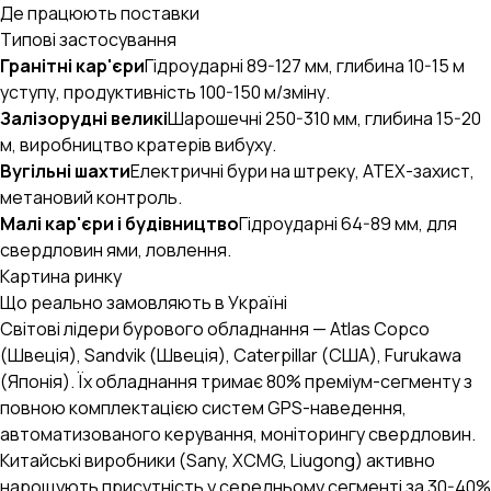
Де працюють поставки
Типові застосування
Гранітні кар'єри
Гідроударні 89-127 мм, глибина 10-15 м
уступу, продуктивність 100-150 м/зміну.
Залізорудні великі
Шарошечні 250-310 мм, глибина 15-20
м, виробництво кратерів вибуху.
Вугільні шахти
Електричні бури на штреку, ATEX-захист,
метановий контроль.
Малі кар'єри і будівництво
Гідроударні 64-89 мм, для
свердловин ями, ловлення.
Картина ринку
Що реально замовляють в Україні
Світові лідери бурового обладнання — Atlas Copco
(Швеція), Sandvik (Швеція), Caterpillar (США), Furukawa
(Японія). Їх обладнання тримає 80% преміум-сегменту з
повною комплектацією систем GPS-наведення,
автоматизованого керування, моніторингу свердловин.
AI-стратег B2B.engineer
×
ОЧИСТИТИ
Китайські виробники (Sany, XCMG, Liugong) активно
Промислові закупівлі, RFQ, тендери, ВЕД
нарощують присутність у середньому сегменті за 30-40%