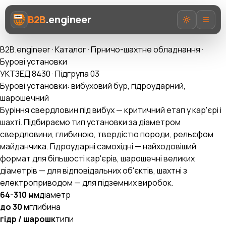
B2B
.engineer
B2B.engineer
·
Каталог
·
Гірничо-шахтне обладнання
·
Бурові установки
УКТЗЕД 8430 · Підгрупа 03
Бурові установки: вибуховий бур, гідроударний,
шарошечний
Про нас
Буріння свердловин під вибух — критичний етап у кар'єрі і
шахті. Підбираємо тип установки за діаметром
Послуги
свердловини, глибиною, твердістю породи, рельєфом
майданчика. Гідроударні самохідні — найходовіший
Prozorro AI
формат для більшості кар'єрів, шарошечні великих
діаметрів — для відповідальних об'єктів, шахтні з
Категорії
електроприводом — для підземних виробок.
AI-Експерт ВЕД
64-310 мм
діаметр
до 30 м
глибина
гідр / шарошк
типи
UA
EN
RU