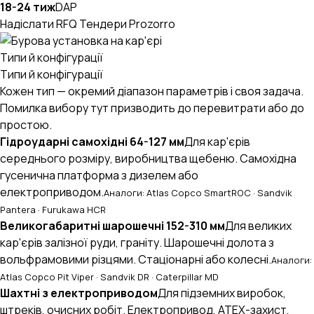
18-24 тиж
DAP
Надіслати RFQ
Тендери Prozorro
Типи й конфігурації
Типи й конфігурації
Кожен тип — окремий діапазон параметрів і своя задача.
Помилка вибору тут призводить до перевитрати або до
простою.
Гідроударні самохідні 64-127 мм
Для кар'єрів
середнього розміру, виробництва щебеню. Самохідна
гусенична платформа з дизелем або
електроприводом.
Аналоги: Atlas Copco SmartROC · Sandvik
Pantera · Furukawa HCR
Великогабаритні шарошечні 152-310 мм
Для великих
кар'єрів залізної руди, граніту. Шарошечні долота з
вольфрамовими різцями. Стаціонарні або колесні.
Аналоги:
Atlas Copco Pit Viper · Sandvik DR · Caterpillar MD
Шахтні з електроприводом
Для підземних виробок,
штреків, очисних робіт. Електропривод, ATEX-захист,