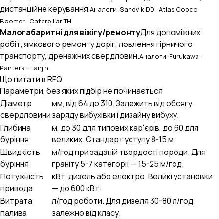
дистанційне керування.
Аналоги: Sandvik DD · Atlas Copco
Boomer · Caterpillar TH
Малогабаритні для віжігу/ремонту
Для допоміжних
робіт, ямкового ремонту доріг, ловлення гірничого
транспорту, дренажних свердловин.
Аналоги: Furukawa ·
Pantera · Hanjin
Що питати в RFQ
Параметри, без яких підбір не починається
Діаметр
мм, від 64 до 310. Залежить від обсягу
свердловини
заряду вибухівки і дизайну вибуху.
Глибина
м, до 30 для типових кар'єрів, до 60 для
буріння
великих. Стандарт уступу 8-15 м.
Швидкість
м/год при заданій твердості породи. Для
буріння
граніту 5-7 категорії — 15-25 м/год.
Потужність
кВт, дизель або електро. Великі установки
привода
— до 600 кВт.
Витрата
л/год роботи. Для дизеля 30-80 л/год
палива
залежно від класу.