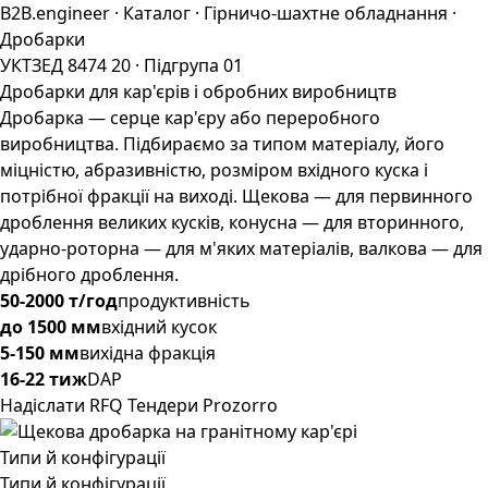
B2B.engineer
·
Каталог
·
Гірничо-шахтне обладнання
·
Дробарки
УКТЗЕД 8474 20 · Підгрупа 01
Дробарки для кар'єрів і обробних виробництв
Дробарка — серце кар'єру або переробного
виробництва. Підбираємо за типом матеріалу, його
міцністю, абразивністю, розміром вхідного куска і
потрібної фракції на виході. Щекова — для первинного
дроблення великих кусків, конусна — для вторинного,
ударно-роторна — для м'яких матеріалів, валкова — для
дрібного дроблення.
50-2000 т/год
продуктивність
до 1500 мм
вхідний кусок
5-150 мм
вихідна фракція
16-22 тиж
DAP
Надіслати RFQ
Тендери Prozorro
Типи й конфігурації
Типи й конфігурації