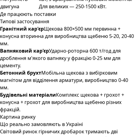
двигуна
Для великих — 250-1500 кВт.
Де працюють поставки
Типові застосування
Гранітний кар'єр
Щекова 800×500 мм первинна +
конусна вторинна для виробництва щебеню 5-20, 20-40
мм.
Вапняковий кар'єр
Ударно-роторна 600 т/год для
дроблення м'якого вапняку у фракцію 0-25 мм для
цементу.
Бетонний брухт
Мобільна щекова з вибірковим
магнітом для відділення арматури, виробництво 0-40
мм.
Будівельні матеріали
Комплекс щекова + грохот +
конусна + грохот для виробництва щебеню різних
фракцій.
Картина ринку
Що реально замовляють в Україні
Світовий ринок гірничих дробарок тримають дві