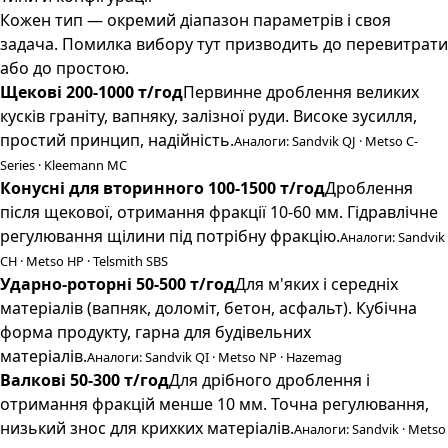
Кожен тип — окремий діапазон параметрів і своя
задача. Помилка вибору тут призводить до перевитрати
або до простою.
Щекові 200-1000 т/год
Первинне дроблення великих
кусків граніту, вапняку, залізної руди. Високе зусилля,
простий принцип, надійність.
Аналоги: Sandvik QJ · Metso C-
Series · Kleemann MC
Конусні для вторинного 100-1500 т/год
Дроблення
після щекової, отримання фракції 10-60 мм. Гідравлічне
регулювання щілини під потрібну фракцію.
Аналоги: Sandvik
CH · Metso HP · Telsmith SBS
Ударно-роторні 50-500 т/год
Для м'яких і середніх
матеріалів (вапняк, доломіт, бетон, асфальт). Кубічна
форма продукту, гарна для будівельних
матеріалів.
Аналоги: Sandvik QI · Metso NP · Hazemag
Валкові 50-300 т/год
Для дрібного дроблення і
отримання фракцій менше 10 мм. Точна регулювання,
низький знос для крихких матеріалів.
Аналоги: Sandvik · Metso