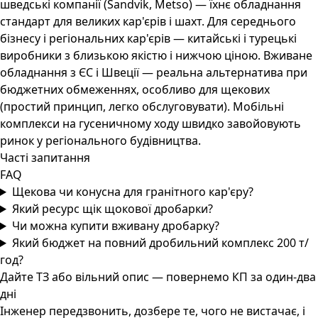
шведські компанії (Sandvik, Metso) — їхнє обладнання
стандарт для великих кар'єрів і шахт. Для середнього
бізнесу і регіональних кар'єрів — китайські і турецькі
виробники з близькою якістю і нижчою ціною. Вживане
обладнання з ЄС і Швеції — реальна альтернатива при
бюджетних обмеженнях, особливо для щекових
(простий принцип, легко обслуговувати). Мобільні
комплекси на гусеничному ходу швидко завойовують
ринок у регіонального будівництва.
Часті запитання
FAQ
Щекова чи конусна для гранітного кар'єру?
Який ресурс щік щокової дробарки?
Чи можна купити вживану дробарку?
Який бюджет на повний дробильний комплекс 200 т/
год?
Дайте ТЗ або вільний опис — повернемо КП за один-два
дні
Інженер передзвонить, дозбере те, чого не вистачає, і