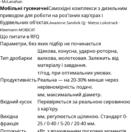
· McLanahan
Мобільні гусеничні
Самохідні комплекси з дизельним
приводом для роботи на роз'їзних кар'єрах і
будівельних об'єктах.
Аналоги: Sandvik QJ · Metso Lokotrack ·
Kleemann MOBICAT
Що питати в RFQ
Параметри, без яких підбір не починається
Щекова, конусна, ударно-роторна,
Тип дробарки
валкова, молотковая. Залежить від
матеріалу і завдання.
т/год, при оптимальних умовах.
Продуктивність
Реальна — на 20-30% менше через
нерівномірність подачі.
мм, максимальний діаметр.
Вхідний кусок
Перевіряється за реальною сировиною
з кар'єру.
Вихідна
мм, регулюється щілиною. Стандарт 0-
фракція
25 / 0-40 / 5-20 / 20-40 мм.
Потужність
кВт, з врахуванням пускових моментів.