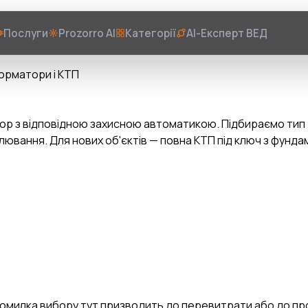
Послуги
Prozorro AI
Категорії
AI-Експерт ВЕД
рматори і КТП
 з відповідною захисною автоматикою. Підбираємо тип (
гулювання. Для нових об'єктів — повна КТП під ключ з фун
 Помилка вибору тут призводить до перевитрати або до п