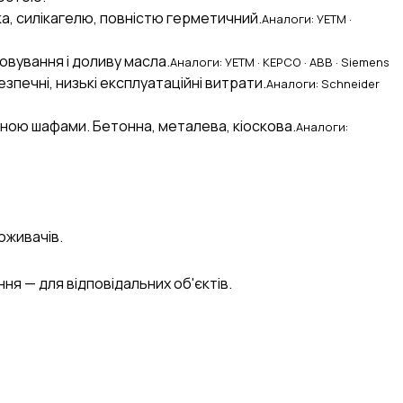
а, силікагелю, повністю герметичний.
Аналоги: УЕТМ ·
овування і доливу масла.
Аналоги: УЕТМ · KEPCO · ABB · Siemens
езпечні, низькі експлуатаційні витрати.
Аналоги: Schneider
ною шафами. Бетонна, металева, кіоскова.
Аналоги:
поживачів.
я — для відповідальних об'єктів.