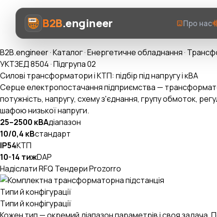
B2B
.engineer
Про нас
B2B.engineer
·
Каталог
·
Енергетичне обладнання
·
Трансфо
УКТЗЕД 8504 · Підгрупа 02
Силові трансформатори і КТП: підбір під напругу і кВА
Серце електропостачання підприємства — трансформатор
потужність, напругу, схему з'єднання, групу обмоток, ре
Про нас
шафою низької напруги.
25–2500 кВА
діапазон
Послуги
10/0,4 кВ
стандарт
IP54
КТП
Prozorro AI
10-14 тиж
DAP
Надіслати RFQ
Тендери Prozorro
Категорії
AI-Експерт ВЕД
Типи й конфігурації
Типи й конфігурації
Кожен тип — окремий діапазон параметрів і своя задача.