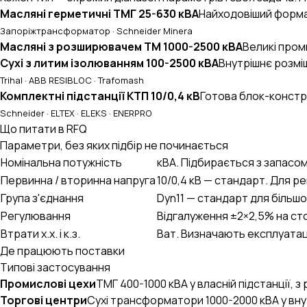
UA
EN
RU
Масляні герметичні ТМГ 25-630 кВА
Найходовіший формат
Запоріжтрансформатор · Schneider Minera
Масляні з розширювачем ТМ 1000-2500 кВА
Великі пром
Сухі з литим ізолюванням 100-2500 кВА
Внутрішнє розміщ
Trihal · ABB RESIBLOC · Trafomash
Комплектні підстанції КТП 10/0,4 кВ
Готова блок-констр
Schneider · ELTEX · ELEKS · ENERPRO
Що питати в RFQ
Параметри, без яких підбір не починається
Номінальна потужність
кВА. Підбирається з запасом
Первинна / вторинна напруга
10/0,4 кВ — стандарт. Для ре
Група з'єднання
Dyn11 — стандарт для більшо
Регулювання
Відгалуження ±2×2,5% на ст
Втрати х.х. і к.з.
Ват. Визначають експлуатаці
Де працюють поставки
Типові застосування
Промислові цехи
ТМГ 400-1000 кВА у власній підстанції, з
Торгові центри
Сухі трансформатори 1000-2000 кВА у внутр