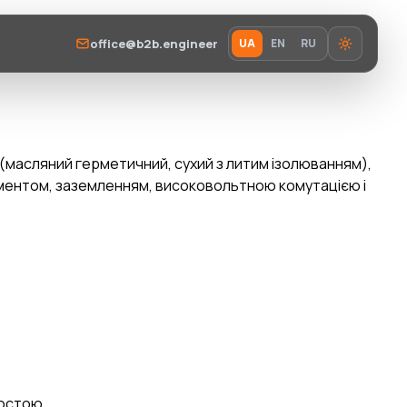
office@b2b.engineer
UA
EN
RU
масляний герметичний, сухий з литим ізолюванням),
даментом, заземленням, високовольтною комутацією і
ростою.