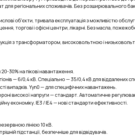
 для регіональних споживачів. Без розширювального бак
ислові об'єкти, тривала експлуатація з можливістю обслуг
ення, торгові і офісні центри, лікарні. Без масла, пожежоб
укція з трансформатором, високовольтною і низьковольт
 20-30% на пікові навантаження.
гіонів — 6/0,4 кВ. Спеціально — 35/0,4 кВ для віддалених с
сті випадків. Yyn0 — для специфічних навантажень.
ороні високої напруги — стандарт. Автоматичне регулюванн
йну економіку. IE3 / IE4 — нові стандарти ефективності.
 резервною лінією 10 кВ.
ішній підстанції, безпечніше для відвідувачів.