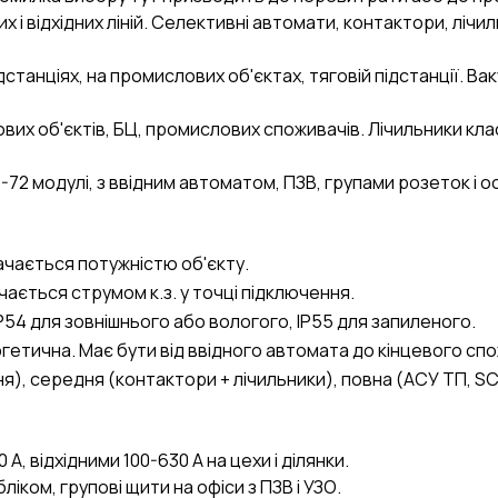
их і відхідних ліній. Селективні автомати, контактори, ліч
станціях, на промислових об'єктах, тяговій підстанції. Вак
вих об'єктів, БЦ, промислових споживачів. Лічильники кла
-72 модулі, з ввідним автоматом, ПЗВ, групами розеток і о
значається потужністю об'єкту.
начається струмом к.з. у точці підключення.
IP54 для зовнішнього або вологого, IP55 для запиленого.
гетична. Має бути від ввідного автомата до кінцевого сп
я), середня (контактори + лічильники), повна (АСУ ТП, S
А, відхідними 100-630 А на цехи і ділянки.
ліком, групові щити на офіси з ПЗВ і УЗО.