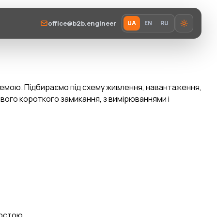
office@b2b.engineer
UA
EN
RU
хемою. Підбираємо під схему живлення, навантаження,
гового короткого замикання, з вимірюваннями і
ростою.