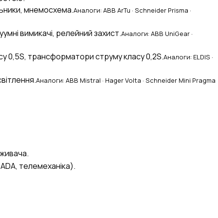
ильники, мнемосхема.
Аналоги: ABB ArTu · Schneider Prisma ·
уумні вимикачі, релейний захист.
Аналоги: ABB UniGear ·
су 0,5S, трансформатори струму класу 0,2S.
Аналоги: ELDIS ·
світлення.
Аналоги: ABB Mistral · Hager Volta · Schneider Mini Pragma
оживача.
CADA, телемеханіка).