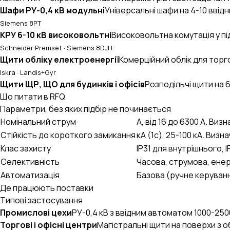
UA
EN
RU
Шафи РУ-0,4 кВ модульні
Універсальні шафи на 4-10 ввідн
Siemens 8PT
КРУ 6-10 кВ високовольтні
Високовольтна комутація у під
Schneider Premset · Siemens 8DJH
Щити обліку електроенергії
Комерційний облік для торго
Iskra · Landis+Gyr
Щити ЩР, ЩО для будинків і офісів
Розподільчі щити на 6
Що питати в RFQ
Параметри, без яких підбір не починається
Номінальний струм
А, від 16 до 6300 А. Ви
Стійкість до короткого замикання
кА (1с), 25-100 кА. Виз
Клас захисту
IP31 для внутрішнього, 
Селективність
Часова, струмова, енер
Автоматизація
Базова (ручне керуванн
Де працюють поставки
Типові застосування
Промислові цехи
РУ-0,4 кВ з ввідним автоматом 1000-2500 
Торгові і офісні центри
Магістральні щити на поверхи з об