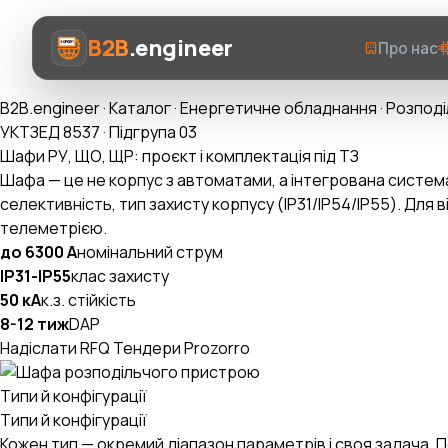
B2B
.engineer
Про нас
B2B.engineer
·
Каталог
·
Енергетичне обладнання
·
Розподі
УКТЗЕД 8537 · Підгрупа 03
Шафи РУ, ЩО, ЩР: проєкт і комплектація під ТЗ
Шафа — це не корпус з автоматами, а інтегрована систем
селективність, тип захисту корпусу (IP31/IP54/IP55). Для
Про нас
телеметрією.
до 6300 А
номінальний струм
Послуги
IP31-IP55
клас захисту
50 кА
к.з. стійкість
Prozorro AI
8-12 тиж
DAP
Надіслати RFQ
Тендери Prozorro
Категорії
AI-Експерт ВЕД
Типи й конфігурації
Типи й конфігурації
Кожен тип — окремий діапазон параметрів і своя задача.