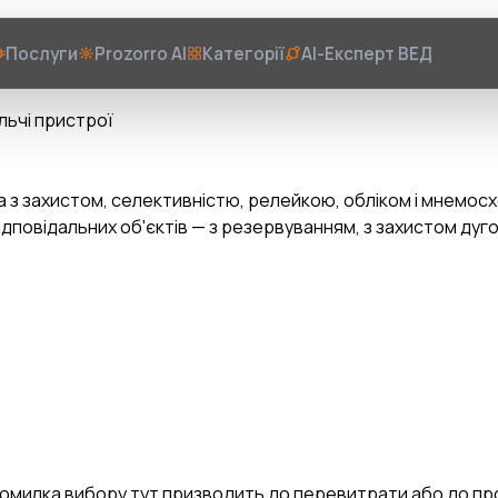
Послуги
Prozorro AI
Категорії
AI-Експерт ВЕД
льчі пристрої
а з захистом, селективністю, релейкою, обліком і мнемос
 відповідальних об'єктів — з резервуванням, з захистом ду
 Помилка вибору тут призводить до перевитрати або до п