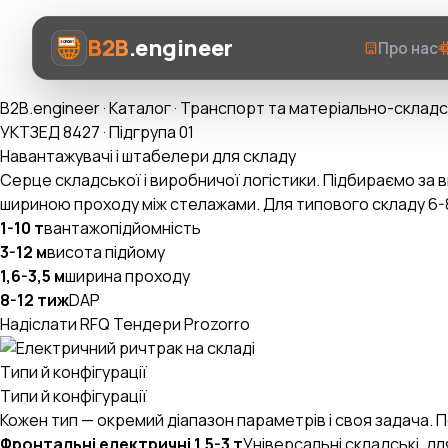
B2B
.engineer
Про нас
B2B.engineer
·
Каталог
·
Транспорт та матеріально-складс
УКТЗЕД 8427 · Підгрупа 01
Навантажувачі і штабелери для складу
Серце складської і виробничої логістики. Підбираємо за 
шириною проходу між стелажами. Для типового складу 6-8 
Про нас
1-10 т
вантажопідйомність
3-12 м
висота підйому
Послуги
1,6-3,5 м
ширина проходу
8-12 тиж
DAP
Prozorro AI
Надіслати RFQ
Тендери Prozorro
Категорії
Типи й конфігурації
AI-Експерт ВЕД
Типи й конфігурації
Кожен тип — окремий діапазон параметрів і своя задача.
Фронтальні електричні 1,5-3 т
Універсальні складські, дл