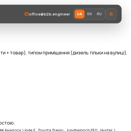
office@b2b.engineer
UA
EN
RU
и + товар), типом приміщення (дизель тільки на вулиці),
ростою.
 м.
Аналоги: Linde E · Toyota Traigo · Jungheinrich EFG · Hyster J