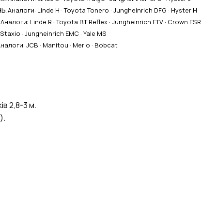
ь.
Аналоги: Linde H · Toyota Tonero · Jungheinrich DFG · Hyster H
.
Аналоги: Linde R · Toyota BT Reflex · Jungheinrich ETV · Crown ESR
 Staxio · Jungheinrich EMC · Yale MS
налоги: JCB · Manitou · Merlo · Bobcat
в 2,8-3 м.
).
 B2B.engineer
×
ОЧИСТИТИ
івлі, RFQ, тендери, ВЕД