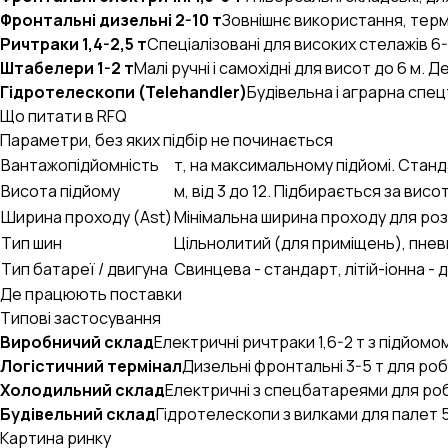
UA
EN
RU
Фронтальні дизельні 2-10 т
Зовнішнє використання, терм
Ричтраки 1,4-2,5 т
Спеціалізовані для високих стелажів 6-
Штабелери 1-2 т
Малі ручні і самохідні для висот до 6 м. 
Гідротелескопи (Telehandler)
Будівельна і аграрна спец
Що питати в RFQ
Параметри, без яких підбір не починається
Вантажопідйомність
т, на максимальному підйомі. Станд
Висота підйому
м, від 3 до 12. Підбирається за висо
Ширина проходу (Ast)
Мінімальна ширина проходу для розв
Тип шин
Цільнолитий (для приміщень), пнев
Тип батареї / двигуна
Свинцева - стандарт, літій-іонна 
Де працюють поставки
Типові застосування
Виробничий склад
Електричні ричтраки 1,6-2 т з підйомом
Логістичний термінал
Дизельні фронтальні 3-5 т для ро
Холодильний склад
Електричні з спецбатареями для роб
Будівельний склад
Гідротелескопи з вилками для палет 5
Картина ринку