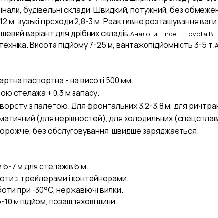
інали, будівельні склади. Швидкий, потужний, без обмежен
12 м, вузькі проходи 2,8-3 м. Реактивне розташування ваги
Дешевий варіант для дрібних складів.
Аналоги: Linde L · Toyota BT
техніка. Висота підйому 7-25 м, вантажопідйомність 3-5 т.
А
артна паспортна - на висоті 500 мм.
тою стелажа + 0,3 м запасу.
ороту з палетою. Для фронтальних 3,2-3,8 м, для ричтракі
матичний (для нерівностей), для холодильних (спецсплав
- дорожче, без обслуговування, швидше заряджається.
 6-7 м для стелажів 6 м.
боти з трейлерами і контейнерами.
оти при -30°C, нержавіючі вилки.
-10 м підйом, позашляхові шини.
AI-стратег
Промислові закуп