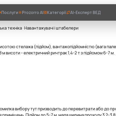
Послуги
Prozorro AI
Категорії
AI-Експерт ВЕД
ька техніка
·
Навантажувачі і штабелери
висотою стелажа (підйом), вантажопідйомністю (вага палет
м висоти - електричний ричтрак 1,4-2 т з підйомом 6-7 м.
 Помилка вибору тут призводить до перевитрати або до п
я приміщень. Підйом до 5-7 м, мала ширина проходу 3,2-3,8