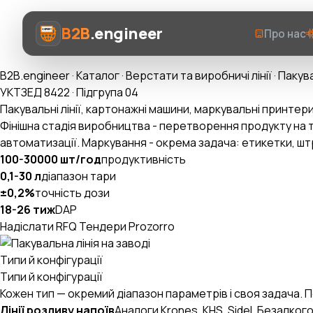
B2B
.engineer
Про нас
B2B.engineer
·
Каталог
·
Верстати та виробничі лінії
·
Пакува
УКТЗЕД 8422 · Підгрупа 04
Пакувальні лінії, картонажні машини, маркувальні принтер
Фінішна стадія виробництва - перетворення продукту на то
автоматизації. Маркування - окрема задача: етикетки, штри
Про нас
100-30000 шт/год
продуктивність
0,1-30 л
діапазон тари
Послуги
±0,2%
точність дози
18-26 тиж
DAP
Prozorro AI
Надіслати RFQ
Тендери Prozorro
Категорії
Типи й конфігурації
AI-Експерт ВЕД
Типи й конфігурації
Кожен тип — окремий діапазон параметрів і своя задача.
Лінії розливу напоїв
Аналоги Krones, KHS, Sidel. Безалког