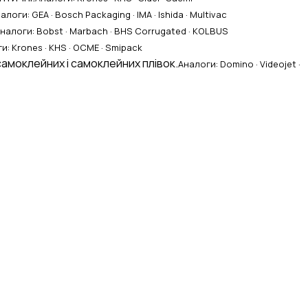
алоги: GEA · Bosch Packaging · IMA · Ishida · Multivac
налоги: Bobst · Marbach · BHS Corrugated · KOLBUS
и: Krones · KHS · OCME · Smipack
самоклейних і самоклейних плівок.
Аналоги: Domino · Videojet ·
 B2B.engineer
×
ОЧИСТИТИ