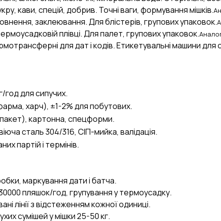
ру, кави, спецій, добрив. Точні ваги, формування мішків.
Ан
внення, заклеювання. Для блістерів, групових упаковок.
А
термоусадковій плівці. Для палет, групових упаковок.
Аналог
ермотрансферні для дат і кодів. Етикетувальні машини для 
г/год для сипучих.
фарма, харч), ±1-2% для побутових.
(пакет), картонна, спецформи.
іюча сталь 304/316, СІП-мийка, валідація.
них партій і термінів.
оробки, маркування дати і батча.
 30000 пляшок/год, групування у термоусадку.
ані лінії з відстеженням кожної одиниці.
ухих сумішей у мішки 25-50 кг.
AI-стратег