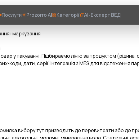
Послуги
Prozorro AI
Категорії
AI-Експерт ВЕД
ння і маркування
и
вар у пакуванні. Підбираємо лінію за продуктом (рідина, 
х-коди, дати, серії. Інтеграція з MES для відстеження пар
 Помилка вибору тут призводить до перевитрати або до п
ольні, алкогольні, молочні, мінеральна вода. Стерильні, асе