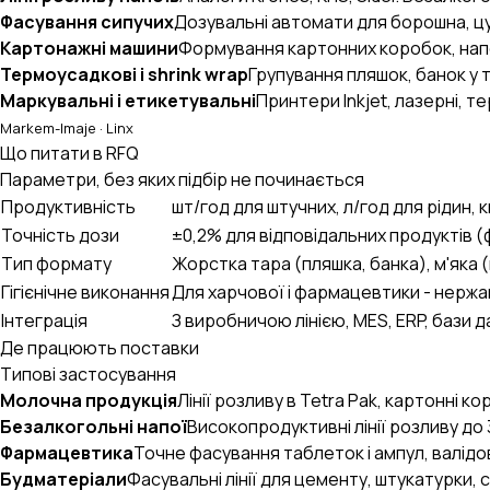
UA
EN
RU
Фасування сипучих
Дозувальні автомати для борошна, цук
Картонажні машини
Формування картонних коробок, напо
Термоусадкові і shrink wrap
Групування пляшок, банок у 
Маркувальні і етикетувальні
Принтери Inkjet, лазерні, т
Markem-Imaje · Linx
Що питати в RFQ
Параметри, без яких підбір не починається
Продуктивність
шт/год для штучних, л/год для рідин, к
Точність дози
±0,2% для відповідальних продуктів (
Тип формату
Жорстка тара (пляшка, банка), м'яка 
Гігієнічне виконання
Для харчової і фармацевтики - нержав
Інтеграція
З виробничою лінією, MES, ERP, бази да
Де працюють поставки
Типові застосування
Молочна продукція
Лінії розливу в Tetra Pak, картонні к
Безалкогольні напої
Високопродуктивні лінії розливу до
Фармацевтика
Точне фасування таблеток і ампул, валідов
Будматеріали
Фасувальні лінії для цементу, штукатурки, с