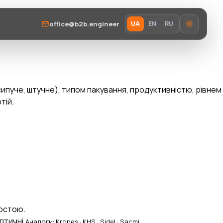
office@b2b.engineer
UA
EN
RU
сипуче, штучне), типом пакування, продуктивністю, рівнем
тій.
ростою.
птичні.
Аналоги: Krones · KHS · Sidel · Sacmi