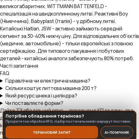
великогабаритних. WITTMANN BATTENFELD -
спеціалізація на швидкоплинному литві. Реактивні Boy
(Німеччина), Babyplast (Італія) - у дрібному литві.
AI-стратег B2B.engineer
×
ОЧИСТИТИ
Китайські Haitian, JSW - активно займають середній
Промислові закупівлі, RFQ, тендери, ВЕД
сегмент за 30-40% нижчу ціну. Для відповідальних об'єктів
(медичне, автомобільне) - тільки європейські з повною
сертифікацією. Для типового пакування і побутових
деталей - китайські аналоги забезпечують 80% потреб.
Часті запитання
FAQ
Гідравлічна чи електрична машина?
Скільки коштує литтєва машина 200 т?
Який ресурс шнека і циліндра?
Чи поставляєте форми?
Дайте ТЗ або вільний опис — повернемо КП за один-два
Потрібне обладнання терміново?
дні
Пріоритетна обробка RFQ, підбір постачальників і маршрут поставки.
Інженер передзвонить, дозбере те, чого не вистачає, і
підготує 2–3 варіанти від різних виробників з порівнянням.
ТЕРМІНОВИЙ ЗАПИТ
AI-ПОМІЧНИК