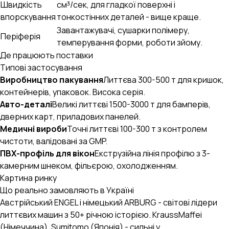
Швидкість
см³/сек, для гладкої поверхні і
впорскування
тонкостінних деталей - вище краще.
Завантажувачі, сушарки полімеру,
Періферія
темперування форми, роботи зйому.
Де працюють поставки
Типові застосування
Виробництво пакування
Литтєва 300-500 т для кришок,
контейнерів, упаковок. Висока серія.
Авто-деталі
Великі литтєві 1500-3000 т для бамперів,
дверних карт, приладових панелей.
Медичні вироби
Точні литтєві 100-300 т з контролем
чистоти, валідовані за GMP.
ПВХ-профіль для вікон
Екструзійна лінія профілю з 3-
камерним шнеком, фільєрою, охолодженням.
Картина ринку
Що реально замовляють в Україні
Австрійський ENGEL і німецький ARBURG - світові лідери
литтєвих машин з 50+ річною історією. KraussMaffei
(Німеччина), Sumitomo (Японія) - сильні у