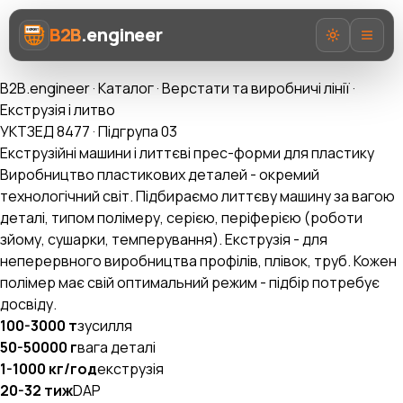
B2B
.engineer
B2B.engineer
·
Каталог
·
Верстати та виробничі лінії
·
Екструзія і литво
УКТЗЕД 8477 · Підгрупа 03
Екструзійні машини і литтєві прес-форми для пластику
Виробництво пластикових деталей - окремий
Про нас
технологічний світ. Підбираємо литтєву машину за вагою
деталі, типом полімеру, серією, періферією (роботи
Послуги
зйому, сушарки, темперування). Екструзія - для
неперервного виробництва профілів, плівок, труб. Кожен
Prozorro AI
полімер має свій оптимальний режим - підбір потребує
досвіду.
Категорії
100-3000 т
зусилля
AI-Експерт ВЕД
50-50000 г
вага деталі
1-1000 кг/год
екструзія
20-32 тиж
DAP
UA
EN
RU