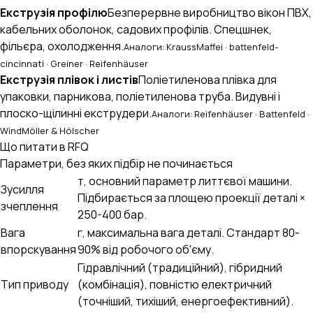
Екструзія профілю
Безперервне виробництво вікон ПВХ,
кабельних оболонок, садових профілів. Спецшнек,
фільєра, охолодження.
Аналоги: KraussMaffei · battenfeld-
cincinnati · Greiner · Reifenhäuser
Екструзія плівок і листів
Поліетиленова плівка для
упаковки, парникова, поліетиленова труба. Видувні і
плоско-щілинні екструдери.
Аналоги: Reifenhäuser · Battenfeld ·
WindMöller & Hölscher
Що питати в RFQ
Параметри, без яких підбір не починається
т, основний параметр литтєвої машини.
Зусилля
Підбирається за площею проекції деталі ×
зчеплення
250-400 бар.
Вага
г, максимальна вага деталі. Стандарт 80-
впорскування
90% від робочого об'єму.
Гідравлічний (традиційний), гібридний
Тип приводу
(комбінація), повністю електричний
(точніший, тихіший, енергоефективний).