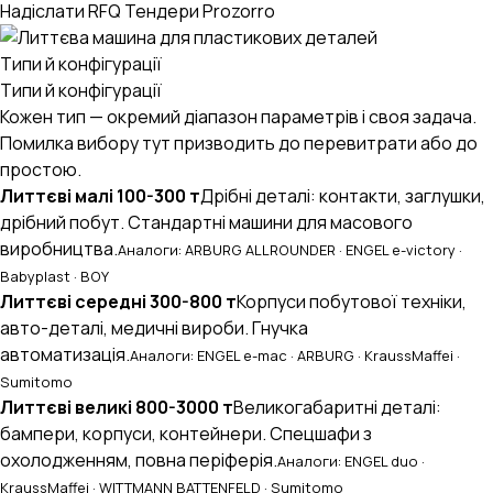
Надіслати RFQ
Тендери Prozorro
Типи й конфігурації
Типи й конфігурації
Кожен тип — окремий діапазон параметрів і своя задача.
Помилка вибору тут призводить до перевитрати або до
простою.
Литтєві малі 100-300 т
Дрібні деталі: контакти, заглушки,
дрібний побут. Стандартні машини для масового
виробництва.
Аналоги: ARBURG ALLROUNDER · ENGEL e-victory ·
Babyplast · BOY
Литтєві середні 300-800 т
Корпуси побутової техніки,
авто-деталі, медичні вироби. Гнучка
автоматизація.
Аналоги: ENGEL e-mac · ARBURG · KraussMaffei ·
Sumitomo
Литтєві великі 800-3000 т
Великогабаритні деталі:
бампери, корпуси, контейнери. Спецшафи з
охолодженням, повна періферія.
Аналоги: ENGEL duo ·
KraussMaffei · WITTMANN BATTENFELD · Sumitomo