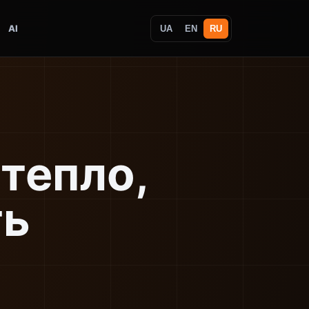
AI
UA
EN
RU
тепло,
ть