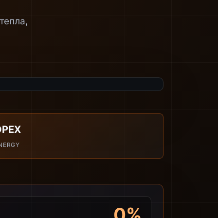
тепла,
OPEX
NERGY
0%