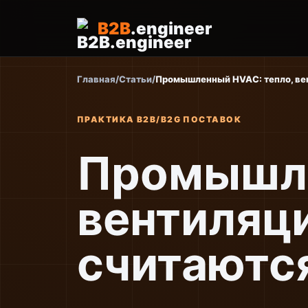
B2B
.engineer
Главная
/
Статьи
/
Промышленный HVAC: тепло, ве
ПРАКТИКА B2B/B2G ПОСТАВОК
Промышле
вентиляц
считаютс