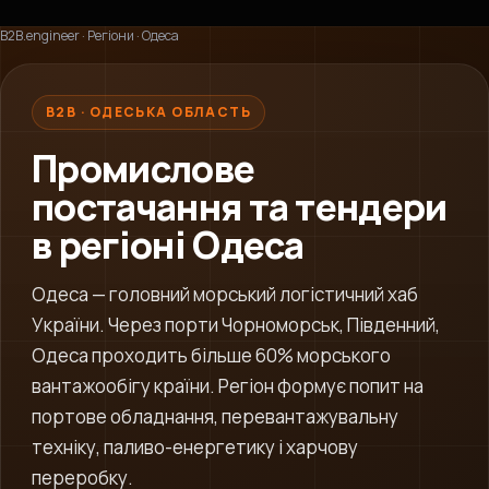
B2B.engineer
·
Регіони
·
Одеса
B2B · ОДЕСЬКА ОБЛАСТЬ
Промислове
постачання та тендери
в регіоні Одеса
Одеса — головний морський логістичний хаб
України. Через порти Чорноморськ, Південний,
Одеса проходить більше 60% морського
вантажообігу країни. Регіон формує попит на
портове обладнання, перевантажувальну
техніку, паливо-енергетику і харчову
переробку.