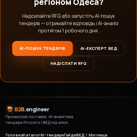
регіоном Одеса?
Надсилайте RFQ або запустіть AI-пошук
тендерів — отримайте відповідь і AI-аналіз
протягом 1 робочого дня.
AI-ПОШУК ТЕНДЕРІВ
AI-ЕКСПЕРТ ВЕД
НАДІСЛАТИ RFQ
B2B
.engineer
Промислові поставки, AI-аналітика,
тендери Prozorro і ВЕД під ключ.
Головна
Каталог
AI-тендери
Гайди
ВЕД / Митниця