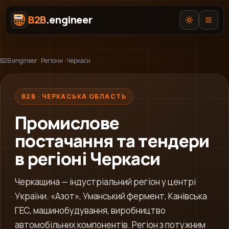
B2B
.engineer
B2B.engineer
·
Регіони
·
Черкаси
B2B · ЧЕРКАСЬКА ОБЛАСТЬ
Про нас
Промислове
Послуги
постачання та тендери
Prozorro AI
в регіоні Черкаси
Категорії
Черкащина — індустріальний регіон у центрі
AI-Експерт ВЕД
України. «Азот», Уманський фермент, Канівська
ГЕС, машинобудування, виробництво
автомобільних компонентів. Регіон з потужним
UA
EN
RU