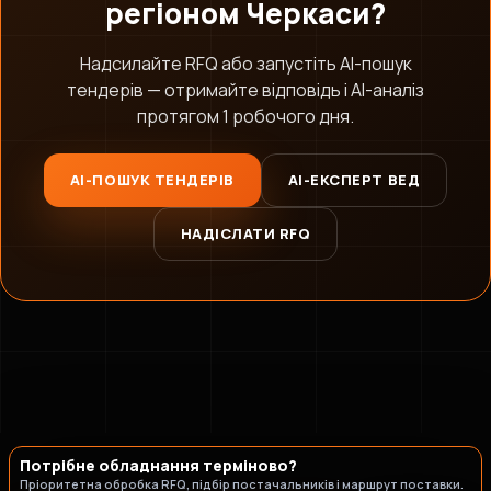
регіоном Черкаси?
Надсилайте RFQ або запустіть AI-пошук
тендерів — отримайте відповідь і AI-аналіз
протягом 1 робочого дня.
AI-стратег B2B.engineer
×
ОЧИСТИТИ
Промислові закупівлі, RFQ, тендери, ВЕД
AI-ПОШУК ТЕНДЕРІВ
AI-ЕКСПЕРТ ВЕД
НАДІСЛАТИ RFQ
Потрібне обладнання терміново?
Пріоритетна обробка RFQ, підбір постачальників і маршрут поставки.