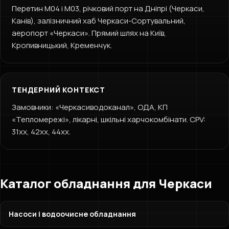
Перетин М04 і М03, річковий порт на Дніпрі (Черкаси,
Канів), залізничний хаб Черкаси-Сортувальний,
аеропорт «Черкаси». Прямий шлях на Київ,
Кропивницький, Кременчук.
ТЕНДЕРНИЙ КОНТЕКСТ
Замовники: «Черкасиводоканал», ОДА, КП
«Тепломережі», лікарні, шкільні харчокомбінати. CPV:
31xx, 42xx, 44xx.
Каталог обладнання для Черкаси
Насоси і водоочисне обладнання