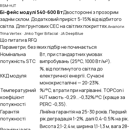
RSM-HJT
Бі-фейс модулі 540-600 Вт
Двосторонні з прозорим
заднім склом. Додатковий приріст 5-15% від відбитого
світла. Для ґрунтових СЕС на світлих покриттях.
Аналоги:
Trina Vertex · Jinko Tiger Bifacial · JA DeepBlue
Що питати в RFQ
Параметри, без яких підбір не починається
Номінальна
Вт, при стандартних умовах
потужність STC
випробувань (25°C, 1000 Вт/м²).
%, від поглинутого світла до
ККД модуля
електричної енергії. Сучасні
монокристалічні — 20-23%.
Температурний
%/°C, втрати при нагріванні. TOPCon і
коефіцієнт
HJT мають -0,29...-0,32%/°C (краще за
потужності
PERC -0,35).
Гарантія
Лінійна гарантія на 25-30 років. Перший
потужності
рік деградація 1-2%, далі 0,4-0,5% на рік.
Висота 2,1-2,4 м, ширина 1,1-1,3 м, вага 28-
Розміри і вага