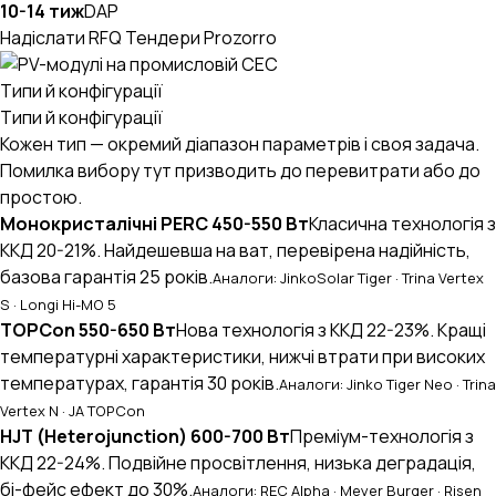
10-14 тиж
DAP
Надіслати RFQ
Тендери Prozorro
Типи й конфігурації
Типи й конфігурації
Кожен тип — окремий діапазон параметрів і своя задача.
Помилка вибору тут призводить до перевитрати або до
простою.
Монокристалічні PERC 450-550 Вт
Класична технологія з
ККД 20-21%. Найдешевша на ват, перевірена надійність,
базова гарантія 25 років.
Аналоги: JinkoSolar Tiger · Trina Vertex
S · Longi Hi-MO 5
TOPCon 550-650 Вт
Нова технологія з ККД 22-23%. Кращі
температурні характеристики, нижчі втрати при високих
температурах, гарантія 30 років.
Аналоги: Jinko Tiger Neo · Trina
Vertex N · JA TOPCon
HJT (Heterojunction) 600-700 Вт
Преміум-технологія з
ККД 22-24%. Подвійне просвітлення, низька деградація,
бі-фейс ефект до 30%.
Аналоги: REC Alpha · Meyer Burger · Risen