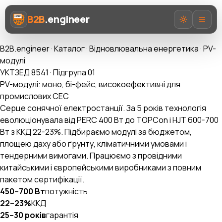
B2B
.engineer
B2B.engineer
·
Каталог
·
Відновлювальна енергетика
·
PV-
модулі
УКТЗЕД 8541 · Підгрупа 01
PV-модулі: моно, бі-фейс, високоефективні для
промислових СЕС
Про нас
Серце сонячної електростанції. За 5 років технологія
еволюціонувала від PERC 400 Вт до TOPCon і HJT 600-700
Послуги
Вт з ККД 22-23%. Підбираємо модулі за бюджетом,
площею даху або ґрунту, кліматичними умовами і
Prozorro AI
тендерними вимогами. Працюємо з провідними
китайськими і європейськими виробниками з повним
Категорії
пакетом сертифікації.
AI-Експерт ВЕД
450–700 Вт
потужність
22–23%
ККД
25–30 років
гарантія
UA
EN
RU