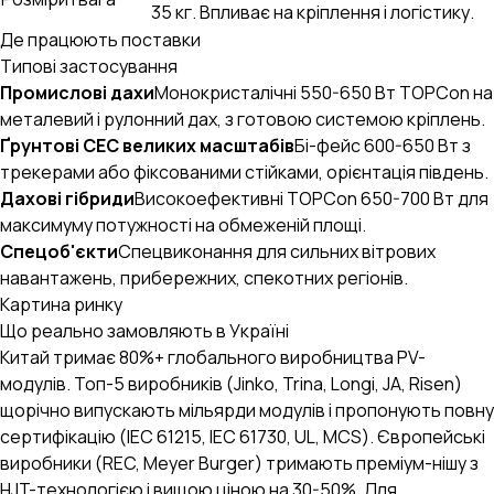
35 кг. Впливає на кріплення і логістику.
Де працюють поставки
Типові застосування
Промислові дахи
Монокристалічні 550-650 Вт TOPCon на
металевий і рулонний дах, з готовою системою кріплень.
Ґрунтові СЕС великих масштабів
Бі-фейс 600-650 Вт з
трекерами або фіксованими стійками, орієнтація південь.
Дахові гібриди
Високоефективні TOPCon 650-700 Вт для
максимуму потужності на обмеженій площі.
Спецоб'єкти
Спецвиконання для сильних вітрових
навантажень, прибережних, спекотних регіонів.
Картина ринку
Що реально замовляють в Україні
Китай тримає 80%+ глобального виробництва PV-
модулів. Топ-5 виробників (Jinko, Trina, Longi, JA, Risen)
щорічно випускають мільярди модулів і пропонують повну
сертифікацію (IEC 61215, IEC 61730, UL, MCS). Європейські
виробники (REC, Meyer Burger) тримають преміум-нішу з
AI-стратег B2B.engineer
×
ОЧИСТИТИ
HJT-технологією і вищою ціною на 30-50%. Для
Промислові закупівлі, RFQ, тендери, ВЕД