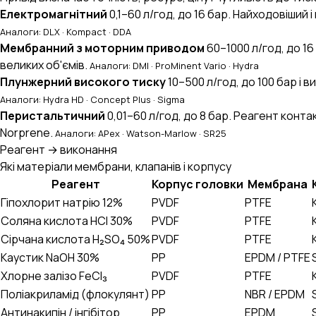
UA
EN
RU
Електромагнітний
0,1–60 л/год, до 16 бар. Найходовіший
Аналоги: DLX · Kompact · DDA
Мембранний з моторним приводом
60–1000 л/год, до 1
великих об'ємів.
Аналоги: DMI · ProMinent Vario · Hydra
Плунжерний високого тиску
10–500 л/год, до 100 бар і
Аналоги: Hydra HD · Concept Plus · Sigma
Перистальтичний
0,01–60 л/год, до 8 бар. Реагент конта
Norprene.
Аналоги: APex · Watson-Marlow · SR25
Реагент → виконання
Які матеріали мембрани, клапанів і корпусу
Реагент
Корпус головки
Мембрана
Гіпохлорит натрію 12%
PVDF
PTFE
Соляна кислота HCl 30%
PVDF
PTFE
Сірчана кислота H₂SO₄ 50%
PVDF
PTFE
Каустик NaOH 30%
PP
EPDM / PTFE
Хлорне залізо FeCl₃
PVDF
PTFE
Поліакриламід (флокулянт)
PP
NBR / EPDM
Антинакипін / інгібітор
PP
EPDM