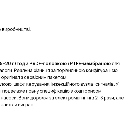
у виробництві.
5–20 л/год з PVDF-головкою і PTFE-мембраною
для
аналоги. Реальна різниця за порівнянною конфігурацією
 оригінал з сервісним пакетом.
 B2B.engineer
×
ОЧИСТИТИ
алкою, шафи керування, інжекційного вузла і сигналів. У
івлі, RFQ, тендери, ВЕД
 і подає вже повну специфікацію з кошторисом.
насоси. Вони дорожчі за електромагнітні в 2–3 рази, але
 завжди виграє.