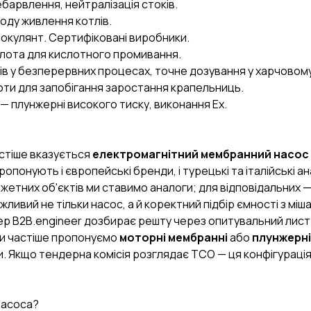
ебарвлення, нейтралізація стоків.
 воду живлення котлів.
локулянт. Сертифіковані виробники.
слота для кислотного промивання.
ів у безперервних процесах, точне дозування у харчовом
оти для запобігання заростання крапельниць.
 — плунжерні високого тиску, виконання Ex.
астіше вказується
електромагнітний мембранний насос 
ропонують і європейські бренди, і турецькі та італійські 
жетних об'єктів ми ставимо аналоги; для відповідальних —
AI-стратег
ажливий не тільки насос, а й коректний підбір ємності з міш
Промислові закуп
нер B2B.engineer дозбирає решту через опитувальний лист
и частіше пропонуємо
моторні мембранні
або
плунжерні
. Якщо тендерна комісія розглядає TCO — ця конфігурація
насоса?