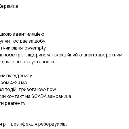
Кераміка
кришкою з вентиляцією.
улянт осідає за добу.
атчик рівня low/empty.
анометр з гліцерином, інжекційний клапан з зворотним.
 для зовнішніх установок.
ий підвід знизу.
ером 4-20 мА.
ал подій, тривога low-flow.
ий контакт на SCADA замовника.
ти реагенту.
я pH, дезінфекція резервуарів.