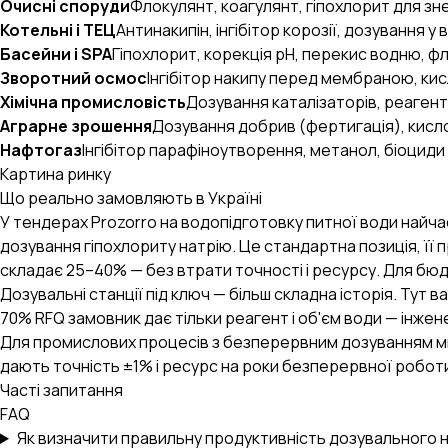
Очисні споруди
Флокулянт, коагулянт, гіпохлорит для зн
Котельні і ТЕЦ
Антинакипін, інгібітор корозії, дозування у
Басейни і SPA
Гіпохлорит, корекція pH, перекис водню, ф
Зворотний осмос
Інгібітор накипу перед мембраною, ки
Хімічна промисловість
Дозування каталізаторів, реагент
Аграрне зрошення
Дозування добрив (фертигація), кисл
Нафтогаз
Інгібітор парафіноутворення, метанол, біоциди
Картина ринку
Що реально замовляють в Україні
У тендерах Prozorro на водопідготовку питної води найч
дозування гіпохлориту натрію. Це стандартна позиція, її п
складає 25–40% — без втрати точності і ресурсу. Для бюд
Дозувальні станції під ключ — більш складна історія. Тут в
70% RFQ замовник дає тільки реагент і об'єм води — інже
Для промислових процесів з безперервним дозуванням м
дають точність ±1% і ресурс на роки безперервної роботи
Часті запитання
FAQ
Як визначити правильну продуктивність дозувального 