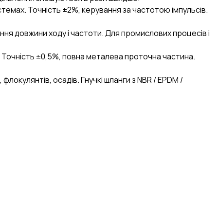
истемах. Точність ±2%, керування за частотою імпульсів.
ння довжини ходу і частоти. Для промислових процесів і
. Точність ±0,5%, повна металева проточна частина.
 флокулянтів, осадів. Гнучкі шланги з NBR / EPDM /