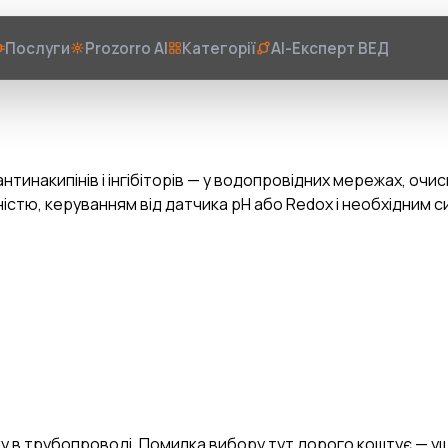
Послуги
Prozorro AI
Категорії
AI-Експерт ВЕД
 антинакипінів і інгібіторів — у водопровідних мережах, о
істю, керуванням від датчика pH або Redox і необхідним
иску в трубопроводі. Помилка вибору тут дорого коштує — 