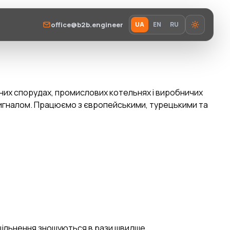
office@b2b.engineer
UA
EN
RU
чисних спорудах, промислових котельнях і виробничих
 сигналом. Працюємо з європейськими, турецькими та
ущільнення зношуються в рази швидше.