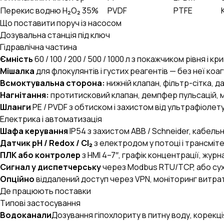
Перекис водню H₂O₂ 35%
PVDF
PTFE
Що поставити поруч із насосом
Дозувальна станція під ключ
Гідравлічна частина
Ємність
60 / 100 / 200 / 500 / 1000 л з покажчиком рівня і 
Мішалка
для флокулянтів і густих реагентів — без неї коаг
Всмоктувальна сторона:
нижній клапан, фільтр-сітка, д
Нагнітання:
протитисковий клапан, демпфер пульсацій, м
Шланги
PE / PVDF з обтиском і захистом від ультрафіолету
Електрика і автоматизація
Шафа керування
IP54 з захистом ABB / Schneider, кабельн
Датчик pH / Redox / Cl₂
з електродом у потоці і трансміт
ПЛК або контролер
з HMI 4–7″, графік концентрації, журн
Сигнал у диспетчерську
через Modbus RTU/TCP, або сух
Опційно
віддалений доступ через VPN, моніторинг витра
Де працюють поставки
Типові застосування
Водоканали
Дозування гіпохлориту в питну воду, корекці