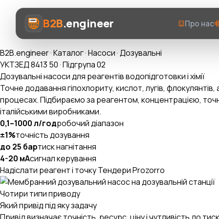
B2B
.engineer
Про нас
B2B.engineer
·
Каталог
·
Насоси
·
Дозувальні
УКТЗЕД 8413 50 · Підгрупа 02
Дозувальні насоси для реагентів водопідготовки і хімії
Точне додавання гіпохлориту, кислот, лугів, флокулянтів,
процесах. Підбираємо за реагентом, концентрацією, точн
Про нас
італійськими виробниками.
0,1–1000 л/год
робочий діапазон
Послуги
±1%
точність дозування
до 25 бар
тиск нагнітання
Prozorro AI
4-20 мА
сигнал керування
Надіслати реагент і точку
Тендери Prozorro
Категорії
AI-Експерт ВЕД
Чотири типи приводу
Який привід під яку задачу
Привід визначає точність, ресурс, ціну і чутливість до т