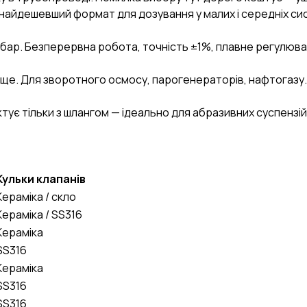
 і найдешевший формат для дозування у малих і середніх с
6 бар. Безперервна робота, точність ±1%, плавне регулюва
 вище. Для зворотного осмосу, парогенераторів, нафтогазу
ктує тільки з шлангом — ідеально для абразивних суспензій,
Кульки клапанів
Кераміка / скло
Кераміка / SS316
Кераміка
SS316
Кераміка
SS316
SS316