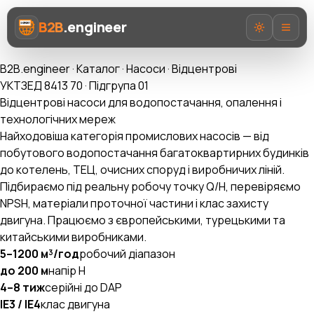
B2B
.engineer
B2B.engineer
·
Каталог
·
Насоси
·
Відцентрові
УКТЗЕД 8413 70 · Підгрупа 01
Відцентрові насоси для водопостачання, опалення і
технологічних мереж
Найходовіша категорія промислових насосів — від
Про нас
побутового водопостачання багатоквартирних будинків
до котелень, ТЕЦ, очисних споруд і виробничих ліній.
Послуги
Підбираємо під реальну робочу точку Q/H, перевіряємо
NPSH, матеріали проточної частини і клас захисту
Prozorro AI
двигуна. Працюємо з європейськими, турецькими та
китайськими виробниками.
Категорії
5–1200 м³/год
робочий діапазон
AI-Експерт ВЕД
до 200 м
напір H
4–8 тиж
серійні до DAP
IE3 / IE4
клас двигуна
UA
EN
RU