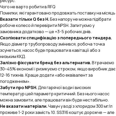
ресурс.
Чого не варто робити в RFQ
Помилки, які гарантовано продовжать поставку на місяць
Вказати тільки Q без H.
Без напору не можна підібрати
робоче колесо й перевірити NPSH. Запитуємо у
замовника додатково — це +3-5 робочих днів.
Скопіювати специфікацію з попереднього тендера.
Якщо діаметр трубопроводу змінився, робоча точка
зсунеться, насос буде працювати в кавітації або з
низьким ККД.
Залізно фіксувати бренд без альтернатив.
Втрачаємо
30–45% економії і ризикуємо строком, якщо виробник дає
12-16 тижнів. Краще додати «або еквівалент за
погодженням».
Забути про NPSH.
Для гарячої води і високих
температур цей параметр критичний. Без нього насос
можна замовити, але працювати він буде нестабільно.
Не вказати матеріали.
Чавун у воді з хлоридом 300 мг/л
AI-стратег B2B.engineer
×
ОЧИСТИТИ
проживе 1-2 роки замість 10. SS316 коштує дорожче — але
Промислові закупівлі, RFQ, тендери, ВЕД