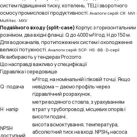
систем підвищення тиску, котелень, ТЕЦ і зворотного
осмосу промислової продуктивності.
Аналоги серій: CR · MVI ·
Multitec · MXV
Подвійного входу (split-case)
Корпус з горизонтальним
рознімом, два вхідні фланці. Q до 4000 м³/год, H до 150 м.
Для водоканалів, протипожежних систем і охолодження
великої потужності.
Аналоги серій: SCP · HS · BB · D-серії
Як вибирають у тендерах Prozorro
Що насправді важливо у специфікації
Гідравліка і середовище
м³/год, на номінальній і піковій точці. Якщо
Q · подача
невідома — даємо профіль через
гідравлічний розрахунок.
метри водяного стовпа, з урахуванням
H · напір
втрат у трубопроводі, місцевих опорів і
висоти подачі.
висота всмоктування, температура,
NPSH
абсолютний тиск на вході. NPSH₃ насоса
доступний