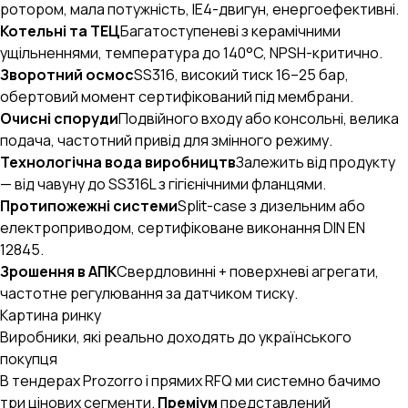
ротором, мала потужність, IE4-двигун, енергоефективні.
Котельні та ТЕЦ
Багатоступеневі з керамічними
ущільненнями, температура до 140°C, NPSH-критично.
Зворотний осмос
SS316, високий тиск 16–25 бар,
обертовий момент сертифікований під мембрани.
Очисні споруди
Подвійного входу або консольні, велика
подача, частотний привід для змінного режиму.
Технологічна вода виробництв
Залежить від продукту
— від чавуну до SS316L з гігієнічними фланцями.
Протипожежні системи
Split-case з дизельним або
електроприводом, сертифіковане виконання DIN EN
12845.
Зрошення в АПК
Свердловинні + поверхневі агрегати,
частотне регулювання за датчиком тиску.
Картина ринку
Виробники, які реально доходять до українського
покупця
В тендерах Prozorro і прямих RFQ ми системно бачимо
три цінових сегменти.
Преміум
представлений