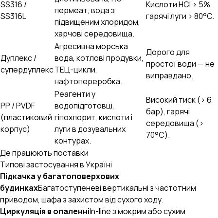
SS316 /
Кислоти HCl > 5%,
пермеат, вода з
SS316L
гарячі луги > 80°C.
підвищеним хлоридом,
харчові середовища.
Агресивна морська
Дорого для
Дуплекс /
вода, котлові продувки,
простої води — не
супердуплекс
ТЕЦ-цикли,
виправдано.
нафтопереробка.
Реагенти у
Високий тиск (> 6
PP / PVDF
водопідготовці,
бар), гарячі
(пластиковий
гіпохлорит, кислоти і
середовища (>
корпус)
луги в дозувальних
70°C).
контурах.
Де працюють поставки
Типові застосування в Україні
Підкачка у багатоповерхових
будинках
Багатоступеневі вертикальні з частотним
приводом, шафа з захистом від сухого ходу.
Циркуляція в опаленні
In-line з мокрим або сухим