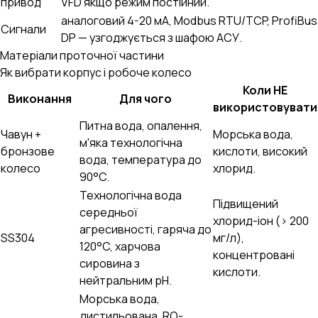
привод
VFD якщо режим постійний.
аналоговий 4-20 мА, Modbus RTU/TCP, ProfiBus
Сигнали
DP — узгоджується з шафою АСУ.
Матеріали проточної частини
Як вибрати корпус і робоче колесо
Коли НЕ
Виконання
Для чого
використовувати
Питна вода, опалення,
Чавун +
Морська вода,
м'яка технологічна
бронзове
кислоти, високий
вода, температура до
колесо
хлорид.
90°C.
Технологічна вода
Підвищений
середньої
хлорид-іон (> 200
агресивності, гаряча до
SS304
мг/л),
120°C, харчова
концентровані
сировина з
кислоти.
нейтральним pH.
Морська вода,
дистильована, RO-