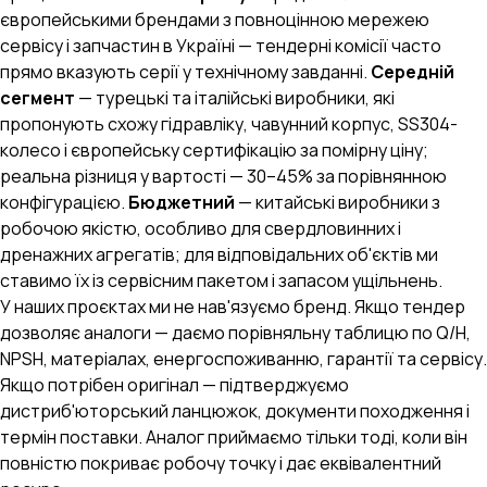
європейськими брендами з повноцінною мережею
сервісу і запчастин в Україні — тендерні комісії часто
прямо вказують серії у технічному завданні.
Середній
сегмент
— турецькі та італійські виробники, які
пропонують схожу гідравліку, чавунний корпус, SS304-
колесо і європейську сертифікацію за помірну ціну;
реальна різниця у вартості — 30–45% за порівнянною
конфігурацією.
Бюджетний
— китайські виробники з
робочою якістю, особливо для свердловинних і
дренажних агрегатів; для відповідальних об'єктів ми
ставимо їх із сервісним пакетом і запасом ущільнень.
У наших проєктах ми не нав'язуємо бренд. Якщо тендер
дозволяє аналоги — даємо порівняльну таблицю по Q/H,
NPSH, матеріалах, енергоспоживанню, гарантії та сервісу.
Якщо потрібен оригінал — підтверджуємо
дистриб'юторський ланцюжок, документи походження і
термін поставки. Аналог приймаємо тільки тоді, коли він
повністю покриває робочу точку і дає еквівалентний