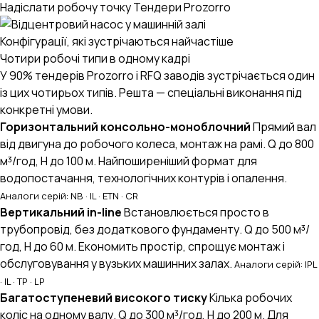
Надіслати робочу точку
Тендери Prozorro
Конфігурації, які зустрічаються найчастіше
Чотири робочі типи в одному кадрі
У 90% тендерів Prozorro і RFQ заводів зустрічається один
із цих чотирьох типів. Решта — спеціальні виконання під
конкретні умови.
Горизонтальний консольно-моноблочний
Прямий вал
від двигуна до робочого колеса, монтаж на рамі. Q до 800
м³/год, H до 100 м. Найпоширеніший формат для
водопостачання, технологічних контурів і опалення.
Аналоги серій: NB · IL · ETN · CR
Вертикальний in-line
Встановлюється просто в
трубопровід, без додаткового фундаменту. Q до 500 м³/
год, H до 60 м. Економить простір, спрощує монтаж і
обслуговування у вузьких машинних залах.
Аналоги серій: IPL
· IL · TP · LP
Багатоступеневий високого тиску
Кілька робочих
коліс на одному валу. Q до 300 м³/год, H до 200 м. Для