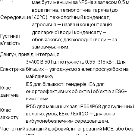
має бути меншим за NPSHa з запасом 0,5 м.
вода питна, технологічна, гаряча (до
Середовище
140°C), технологічний конденсат,
агресивна — назва й концентрація.
для гарячої води і конденсату —
Густина і
обов'язково; для холодної води — за
в'язкість
замовчуванням.
Двигун, привід, інтеграція
3×400 В 50 Гц, потужність 0,55–315 кВт. Для
Електрика
більших — узгоджуємо з електрослужбою на
майданчику.
IE3 для більшості тендерів, IE4 для
Клас
енергоефективних об'єктів і об'єктів з ESG-
двигуна
вимогами.
IP55 для машинних зал, IP56/IP68 для вуличних і
Клас
вологих умов, EExd / Ex II 2G — для зон з
захисту
вибухонебезпечним середовищем.
Частотний
зовнішній шафовий, інтегрований MGE, або без