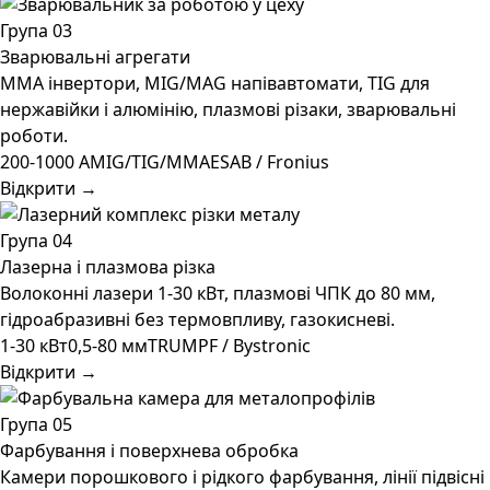
Група 03
Зварювальні агрегати
MMA інвертори, MIG/MAG напівавтомати, TIG для
нержавійки і алюмінію, плазмові різаки, зварювальні
роботи.
200-1000 А
MIG/TIG/MMA
ESAB / Fronius
Відкрити →
Група 04
Лазерна і плазмова різка
Волоконні лазери 1-30 кВт, плазмові ЧПК до 80 мм,
гідроабразивні без термовпливу, газокисневі.
1-30 кВт
0,5-80 мм
TRUMPF / Bystronic
Відкрити →
Група 05
Фарбування і поверхнева обробка
Камери порошкового і рідкого фарбування, лінії підвісні