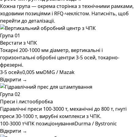
Кожна група — окрема сторінка з технічними рамками,
ходовими позиціями і RFQ-чеклістом. Натисніть, щоб
перейти до деталізації.
Група 01
Верстати з ЧПК
Токарні 200-1000 мм діаметр, вертикальні і
горизонтальні обробні центри 3-5 осей, токарно-
фрезерні.
3-5 осей
±0,005 мм
DMG / Mazak
Відкрити →
Група 02
Преси і листообробка
Гідравлічні преси 100-3000 т, механічні до 800 т, гнуті
преси 30-1000 т, вирубні комплекси з ЧПК.
100-3000 т
ЧПК позиціонування
Durma / Bystronic
Відкрити →