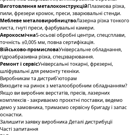
Виготовлення металоконструкцій
Плазмова різка,
пили, фрезери кромок, преси, зварювальні стенди.
Меблеве металовиробництво
Лазерна різка тонкого
листа, гнуті преси, фарбувальні камери.
Аерокосмічна
5-осьові обробні центри, спецсплави,
точність ±0,005 мм, повна сертифікація.
Військово-промислова
Універсальне обладнання,
гідроабразивна різка, спецзварювання.
Ремонт і сервіс
Універсальні токарні, фрезерні,
шліфувальні для ремонту техніки.
Виробникам та дистриб'юторам
Виходите на ринок з металообробним обладнанням?
Якщо ви виробник верстатів, пресів, лазерних
комплексів - закриваємо проєктні поставки, ведемо
демо у замовника, тримаємо сервісну бригаду і запас
оснастки.
Залишити заявку виробника
Деталі дистрибуції
Часті запитання