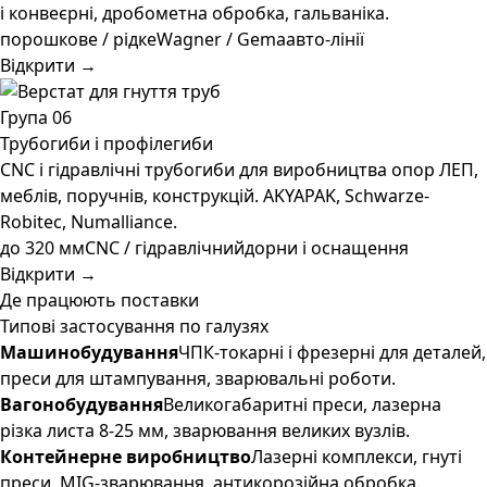
і конвеєрні, дробометна обробка, гальваніка.
порошкове / рідке
Wagner / Gema
авто-лінії
Відкрити →
Група 06
Трубогиби і профілегиби
CNC і гідравлічні трубогиби для виробництва опор ЛЕП,
меблів, поручнів, конструкцій. AKYAPAK, Schwarze-
Robitec, Numalliance.
до 320 мм
CNC / гідравлічний
дорни і оснащення
Відкрити →
Де працюють поставки
Типові застосування по галузях
Машинобудування
ЧПК-токарні і фрезерні для деталей,
преси для штампування, зварювальні роботи.
Вагонобудування
Великогабаритні преси, лазерна
різка листа 8-25 мм, зварювання великих вузлів.
Контейнерне виробництво
Лазерні комплекси, гнуті
преси, MIG-зварювання, антикорозійна обробка.