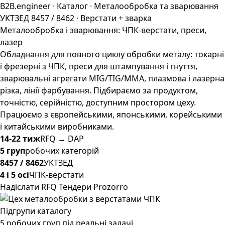
B2B.engineer
·
Каталог
·
Металообробка та зварювання
УКТЗЕД 8457 / 8462 · Верстати + зварка
Металообробка і зварювання: ЧПК-верстати, преси,
лазер
Обладнання для повного циклу обробки металу: токарні
і фрезерні з ЧПК, преси для штампування і гнуття,
зварювальні агрегати MIG/TIG/MMA, плазмова і лазерна
різка, лінії фарбування. Підбираємо за продуктом,
точністю, серійністю, доступним простором цеху.
Працюємо з європейськими, японськими, корейськими
і китайськими виробниками.
14-22 тиж
RFQ → DAP
5 груп
робочих категорій
8457 / 8462
УКТЗЕД
4 і 5 осі
ЧПК-верстати
Надіслати RFQ
Тендери Prozorro
Підгрупи каталогу
5 робочих груп під реальні задачі