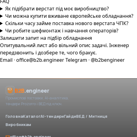
FAQ
Як підібрати верстат під моє виробництво?
Чи можна купити вживане європейське обладнання?
Скільки часу займе поставка нового верстата ЧПК?
Чи робите шефмонтаж і навчання операторів?
Залишити запит на підбір обладнання
Опитувальний лист або вільний опис задачі. Інженер
передзвонить і дозбере те, чого бракує.
Email · office@b2b.engineer
Telegram · @b2bengineer
B2B
.engineer
Промислові поставки, AI-аналітика,
тендери Prozorro і ВЕД під ключ.
Головна
Каталог
AI-тендери
Гайди
ВЕД / Митниця
Виробникам
office@b2b.engineer