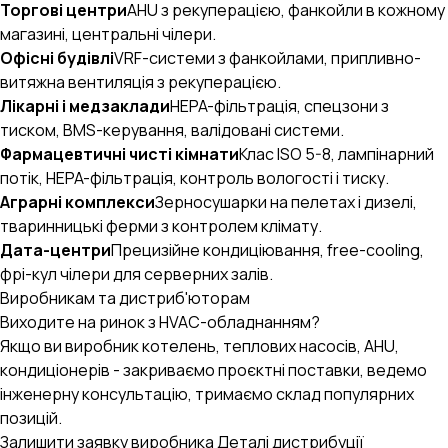
Торгові центри
AHU з рекуперацією, фанкойли в кожному
магазині, центральні чілери.
Офісні будівлі
VRF-системи з фанкойлами, припливно-
витяжна вентиляція з рекуперацією.
Лікарні і медзаклади
HEPA-фільтрація, спецзони з
тиском, BMS-керування, валідовані системи.
Фармацевтичні чисті кімнати
Клас ISO 5-8, лампінарний
потік, HEPA-фільтрація, контроль вологості і тиску.
Аграрні комплекси
Зерносушарки на пелетах і дизелі,
тваринницькі ферми з контролем клімату.
Дата-центри
Прецизійне кондиціювання, free-cooling,
фрі-кул чілери для серверних залів.
Виробникам та дистриб'юторам
AI-стратег B2B.engineer
×
ОЧИСТИТИ
Виходите на ринок з HVAC-обладнанням?
Промислові закупівлі, RFQ, тендери, ВЕД
Якщо ви виробник котелень, теплових насосів, AHU,
кондиціонерів - закриваємо проєктні поставки, ведемо
інженерну консультацію, тримаємо склад популярних
позицій.
Залишити заявку виробника
Деталі дистрибуції