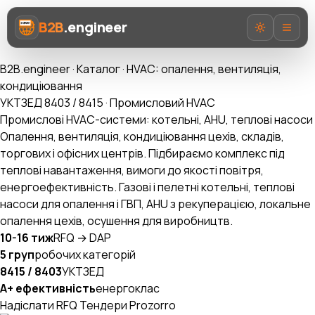
B2B
.engineer
B2B.engineer
·
Каталог
·
HVAC: опалення, вентиляція,
кондиціювання
УКТЗЕД 8403 / 8415 · Промисловий HVAC
Промислові HVAC-системи: котельні, AHU, теплові насоси
Опалення, вентиляція, кондиціювання цехів, складів,
Про нас
торгових і офісних центрів. Підбираємо комплекс під
теплові навантаження, вимоги до якості повітря,
Послуги
енергоефективність. Газові і пелетні котельні, теплові
насоси для опалення і ГВП, AHU з рекуперацією, локальне
Prozorro AI
опалення цехів, осушення для виробництв.
10-16 тиж
RFQ → DAP
Категорії
5 груп
робочих категорій
AI-Експерт ВЕД
8415 / 8403
УКТЗЕД
A+ ефективність
енергоклас
Надіслати RFQ
Тендери Prozorro
UA
EN
RU