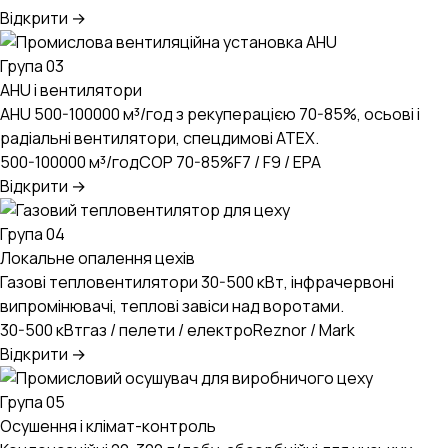
Відкрити →
Група 03
AHU і вентилятори
AHU 500-100000 м³/год з рекуперацією 70-85%, осьові і
радіальні вентилятори, спецдимові ATEX.
500-100000 м³/год
COP 70-85%
F7 / F9 / EPA
Відкрити →
Група 04
Локальне опалення цехів
Газові тепловентилятори 30-500 кВт, інфрачервоні
випромінювачі, теплові завіси над воротами.
30-500 кВт
газ / пелети / електро
Reznor / Mark
Відкрити →
Група 05
Осушення і клімат-контроль