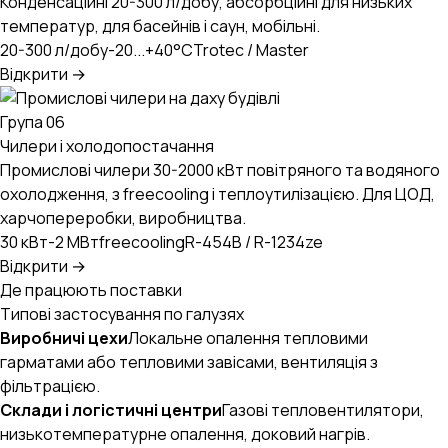
Конденсаційні 20-300 л/добу, абсорбційні для низьких
температур, для басейнів і саун, мобільні.
20-300 л/добу
-20...+40°C
Trotec / Master
Відкрити →
Група 06
Чилери і холодопостачання
Промислові чилери 30-2000 кВт повітряного та водяного
охолодження, з freecooling і теплоутилізацією. Для ЦОД,
харчопереробки, виробництва.
30 кВт-2 МВт
freecooling
R-454B / R-1234ze
Відкрити →
Де працюють поставки
Типові застосування по галузях
Виробничі цехи
Локальне опалення тепловими
гарматами або тепловими завісами, вентиляція з
фільтрацією.
Склади і логістичні центри
Газові тепловентилятори,
низькотемпературне опалення, доковий нагрів.