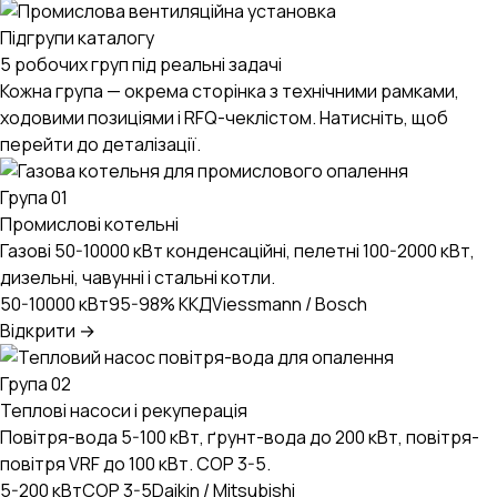
Підгрупи каталогу
5 робочих груп під реальні задачі
Кожна група — окрема сторінка з технічними рамками,
ходовими позиціями і RFQ-чеклістом. Натисніть, щоб
перейти до деталізації.
Група 01
Промислові котельні
Газові 50-10000 кВт конденсаційні, пелетні 100-2000 кВт,
дизельні, чавунні і стальні котли.
50-10000 кВт
95-98% ККД
Viessmann / Bosch
Відкрити →
Група 02
Теплові насоси і рекуперація
Повітря-вода 5-100 кВт, ґрунт-вода до 200 кВт, повітря-
повітря VRF до 100 кВт. COP 3-5.
5-200 кВт
COP 3-5
Daikin / Mitsubishi